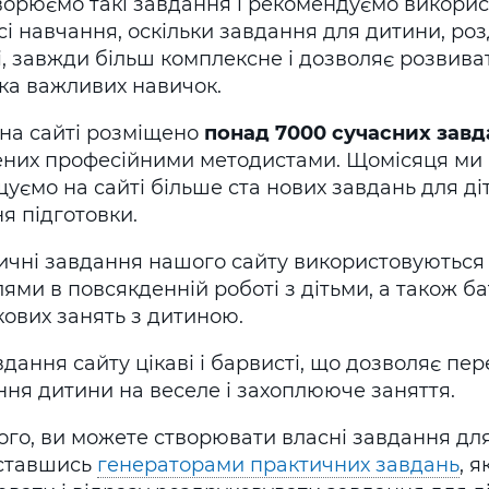
орюємо такі завдання і рекомендуємо використ
і навчання, оскільки завдання для дитини, ро
, завжди більш комплексне і дозволяє розвива
ка важливих навичок.
 на сайті розміщено
понад 7000 сучасних завд
ених професійними методистами. Щомісяця ми 
уємо на сайті більше ста нових завдань для діт
ня підготовки.
ичні завдання нашого сайту використовуються 
ями в повсякденній роботі з дітьми, а також б
ових занять з дитиною.
вдання сайту цікаві і барвисті, що дозволяє пе
ння дитини на веселе і захоплююче заняття.
ого, ви можете створювати власні завдання для
ставшись
генераторами практичних завдань
, 