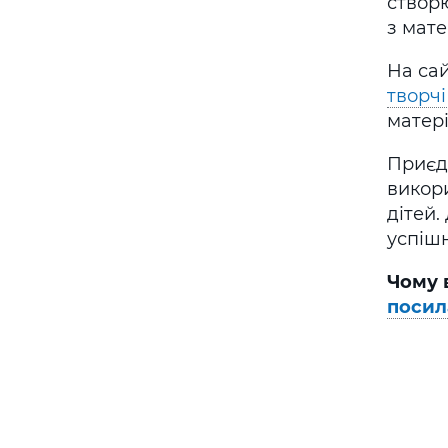
створю
з мат
На са
творч
матері
Приєдн
викор
дітей.
успішн
Чому 
посил