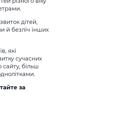
тей різного віку
етрами.
звиток дітей,
и й безліч інших
в, які
витку сучасних
 сайту, більш
однолітками.
итайте за