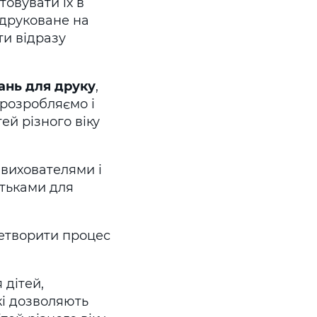
овувати їх в
здруковане на
ти відразу
ань для друку
,
розробляємо і
ей різного віку
вихователями і
атьками для
ретворити процес
 дітей,
які дозволяють