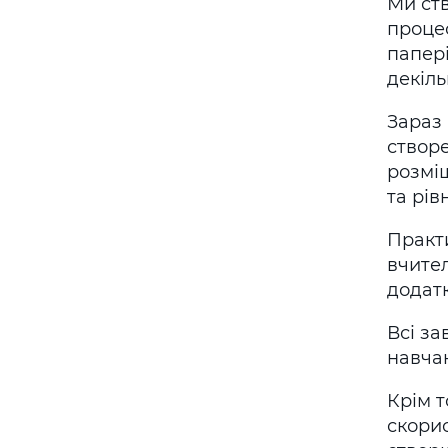
Ми ств
процес
папері
декіль
Зараз
створ
розміщ
та рів
Практ
вчител
додатк
Всі за
навча
Крім т
скори