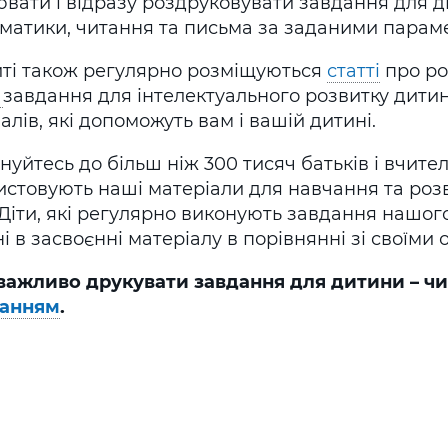
вати і відразу роздруковувати завдання для ді
ематики, читання та письма за заданими парам
йті також регулярно розміщуються
статті
про ро
і
завдання для інтелектуального розвитку дитин
алів, які допоможуть вам і вашій дитині.
уйтесь до більш ніж 300 тисяч батьків і вчителі
истовують наші матеріали для навчання та роз
 Діти, які регулярно виконують завдання нашого
і в засвоєнні матеріалу в порівнянні зі своїми 
важливо друкувати завдання для дитини
– ч
анням
.