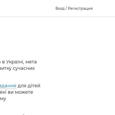
Вход
/
Регистрация
в Україні, мета
витку сучасних
авдання
для дітей
 які ви можете
ому