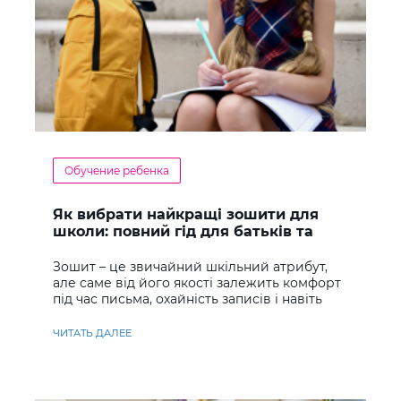
Обучение ребенка
Як вибрати найкращі зошити для
школи: повний гід для батьків та
учнів
Зошит – це звичайний шкільний атрибут,
але саме від його якості залежить комфорт
під час письма, охайність записів і навіть
ставлення до навчання
ЧИТАТЬ ДАЛЕЕ