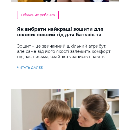
Обучение ребенка
Як вибрати найкращі зошити для
школи: повний гід для батьків та
учнів
Зошит – це звичайний шкільний атрибут,
але саме від його якості залежить комфорт
під час письма, охайність записів і навіть
ставлення до навчання
ЧИТАТЬ ДАЛЕЕ