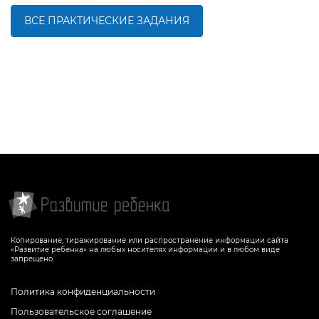
а
деятельности детей
деятельности де
ВСЕ ПРАКТИЧЕСКИЕ ЗАДАНИЯ
БОЛЬШЕ
БОЛЬШЕ
Копирование, тиражирование или распространение информации сайта
«Развитие ребенка» на любых носителях информации и в любом виде
запрещено.
Политика конфиденциальности
Пользовательское соглашение