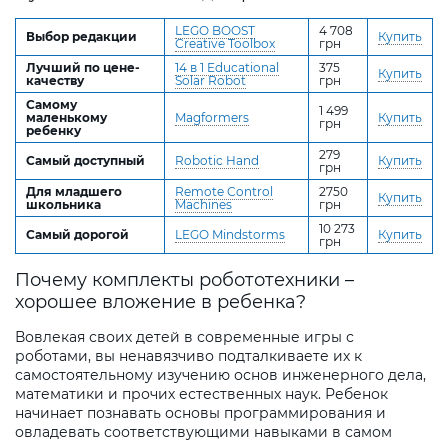
LEGO BOOST
4 708
Выбор редакции
Купить
Creative Toolbox
грн
Лучший по цене-
14 в 1 Educational
375
Купить
качеству
Solar Robot
грн
Самому
1 499
маленькому
Magformers
Купить
грн
ребенку
279
Самый доступный
Robotic Hand
Купить
грн
Для младшего
Remote Control
2750
Купить
школьника
Machines
грн
10 273
Самый дорогой
LEGO Mindstorms
Купить
грн
Почему комплекты робототехники –
хорошее вложение в ребенка?
Вовлекая своих детей в современные игры с
роботами, вы ненавязчиво подталкиваете их к
самостоятельному изучению основ инженерного дела,
математики и прочих естественных наук. Ребенок
начинает познавать основы программирования и
овладевать соответствующими навыками в самом