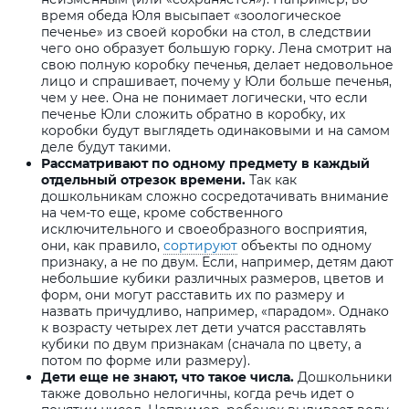
время обеда Юля высыпает «зоологическое
печенье» из своей коробки на стол, в следствии
чего оно образует большую горку. Лена смотрит на
свою полную коробку печенья, делает недовольное
лицо и спрашивает, почему у Юли больше печенья,
чем у нее. Она не понимает логически, что если
печенье Юли сложить обратно в коробку, их
коробки будут выглядеть одинаковыми и на самом
деле будут такими.
Рассматривают по одному предмету в каждый
отдельный отрезок времени.
Так как
дошкольникам сложно сосредотачивать внимание
на чем-то еще, кроме собственного
исключительного и своеобразного восприятия,
они, как правило,
сортируют
объекты по одному
признаку, а не по двум. Если, например, детям дают
небольшие кубики различных размеров, цветов и
форм, они могут расставить их по размеру и
назвать причудливо, например, «парадом». Однако
к возрасту четырех лет дети учатся расставлять
кубики по двум признакам (сначала по цвету, а
потом по форме или размеру).
Дети еще не знают, что такое числа.
Дошкольники
также довольно нелогичны, когда речь идет о