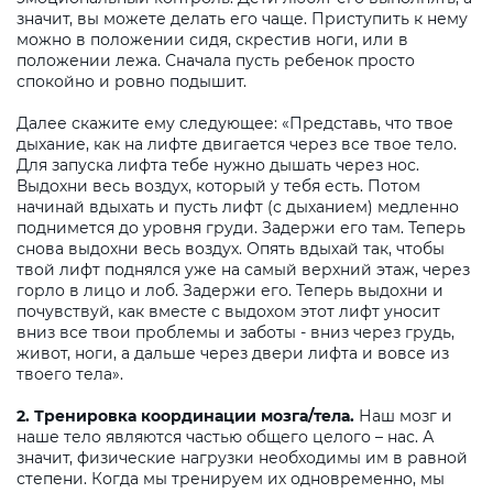
значит, вы можете делать его чаще. Приступить к нему
можно в положении сидя, скрестив ноги, или в
положении лежа. Сначала пусть ребенок просто
спокойно и ровно подышит.
Далее скажите ему следующее: «Представь, что твое
дыхание, как на лифте двигается через все твое тело.
Для запуска лифта тебе нужно дышать через нос.
Выдохни весь воздух, который у тебя есть. Потом
начинай вдыхать и пусть лифт (с дыханием) медленно
поднимется до уровня груди. Задержи его там. Теперь
снова выдохни весь воздух. Опять вдыхай так, чтобы
твой лифт поднялся уже на самый верхний этаж, через
горло в лицо и лоб. Задержи его. Теперь выдохни и
почувствуй, как вместе с выдохом этот лифт уносит
вниз все твои проблемы и заботы - вниз через грудь,
живот, ноги, а дальше через двери лифта и вовсе из
твоего тела».
2. Тренировка координации мозга/тела.
Наш мозг и
наше тело являются частью общего целого – нас. А
значит, физические нагрузки необходимы им в равной
степени. Когда мы тренируем их одновременно, мы