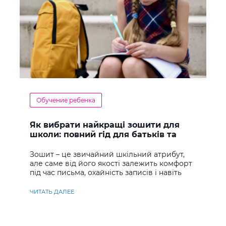
Обучение ребенка
Як вибрати найкращі зошити для
школи: повний гід для батьків та
учнів
Зошит – це звичайний шкільний атрибут,
але саме від його якості залежить комфорт
під час письма, охайність записів і навіть
ставлення до навчання
ЧИТАТЬ ДАЛЕЕ