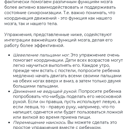
фактически помогаем различным функциям мозга
более активно взаимодействовать и поддерживать
состояние синхронизации. Т.е. важно понимать, что
координация движений - это функция как нашего
мозга, так и нашего тела.
Упражнения, представленные ниже, содействуют
интеграции важнейших функций мозга, делая его
работу более эффективной.
Шевеление пальцами ног.
Это упражнение очень
помогает координации. Дети всех возрастов могут
легко научиться выполнять его. Каждое утро,
прежде чем встать с постели, попросите ребенка
медленно начать двигать всеми своими пальцами
на обеих ногах вверх и вниз, а затем только двумя
большими пальцами.
Движения не ведущей рукой.
Попросите ребенка
попробовать что-нибудь поделать его неосновной
рукой. Если он правша, пусть использует левую, а
если левша, то - правую руку, например, что-то
напишет, оденется или будет пользоваться ложкой
или вилкой во время приема пищи.
Перемещение наискось.
Вы можете сделать это
простое упражнения вместе с ребенком.