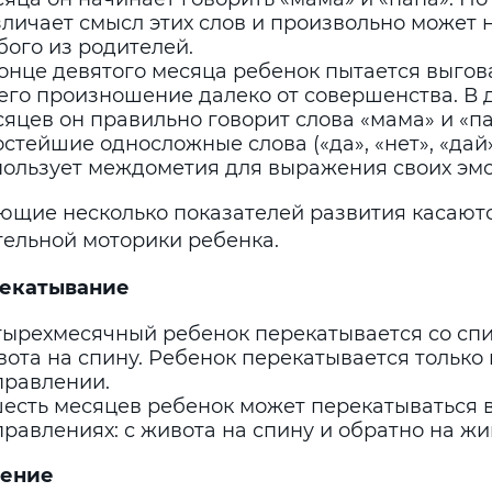
личает смысл этих слов и произвольно может 
бого из родителей.
онце девятого месяца ребенок пытается выгов
 его произношение далеко от совершенства. В 
яцев он правильно говорит слова «мама» и «па
стейшие односложные слова («да», «нет», «дай»
пользует междометия для выражения своих эм
ющие несколько показателей развития касают
тельной моторики ребенка.
рекатывание
тырехмесячный ребенок перекатывается со спи
ота на спину. Ребенок перекатывается только
правлении.
шесть месяцев ребенок может перекатываться в
равлениях: с живота на спину и обратно на жи
дение