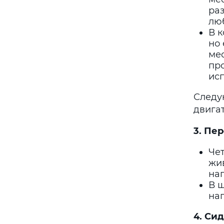
раз
лю
В к
но
мес
про
ис
Следу
двига
3. Пе
Че
жив
на
В 
нап
4. Си