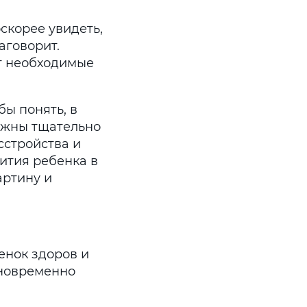
скорее увидеть,
заговорит.
т необходимые
бы понять, в
олжны тщательно
сстройства и
ития ребенка в
артину и
енок здоров и
дновременно