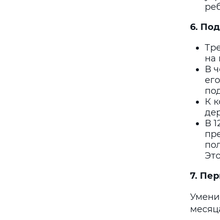
реб
6. По
Тр
на 
В ч
его
под
К к
де
В 1
пре
пол
Это
7.
Пер
Умение
месяц