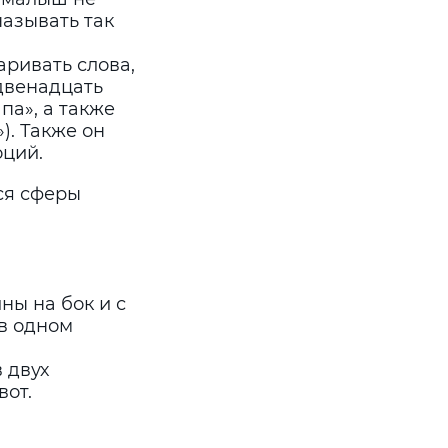
называть так
аривать слова,
двенадцать
па», а также
). Также он
оций.
ся сферы
ны на бок и с
 в одном
 двух
вот.