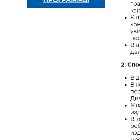
гра
ка
К 
ко
уви
пос
В 
дв
2.
Спос
В д
В к
пос
Диа
Мл
изд
В 
реб
изд
мес