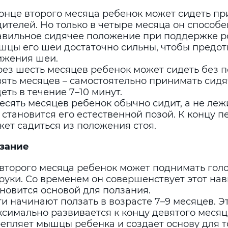
конце второго месяца ребенок может сидеть п
ителей. Но только в четыре месяца он способ
авильное сидячее положение при поддержке р
шцы его шеи достаточно сильны, чтобы предот
ижения шеи.
рез шесть месяцев ребенок может сидеть без 
вять месяцев – самостоятельно принимать сид
еть в течение 7–10 минут.
есять месяцев ребенок обычно сидит, а не леж
 становится его естественной позой. К концу п
ет садиться из положения стоя.
лзание
 второго месяца ребенок может поднимать голо
руки. Со временем он совершенствует этот нав
новится основой для ползания.
и начинают ползать в возрасте 7–9 месяцев. Э
ксимально развивается к концу девятого месяц
епляет мышцы ребенка и создает основу для т