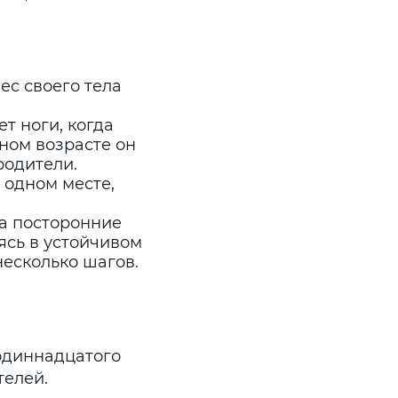
ес своего тела
т ноги, когда
чном возрасте он
родители.
 одном месте,
на посторонние
ясь в устойчивом
несколько шагов.
 одиннадцатого
телей.