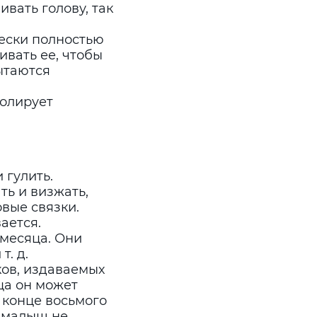
ивать голову, так
ески полностью
вать ее, чтобы
ытаются
ролирует
 гулить.
ть и визжать,
овые связки.
ается.
 месяца. Они
т. д.
ков, издаваемых
ца он может
В конце восьмого
о малыш не