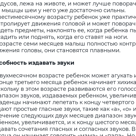
дусов, лежа на животе, и может лучше поворач
к мышцы шеи у него уже достаточно сильны.
шестимесячному возрасту ребенок уже практич
нтролирует движения головой и может поворачи
деть предметы, наклонять ее, когда ребенка п
адить или поднять, когда его ставят на ноги.
возрасте семи месяцев малыш полностью конт
ижения головы, они становятся плавными.
обность издавать звуки
вухмесячном возрасте ребенок может агукать и
онце третьего месяца ребенок начинает хихика
кольку в этом возрасте развиваются его голос
пазон звуков, издаваемых ребенком, увеличив
аденцы начинают лепетать к концу четвертого
ают простые гласные звуки, такие как «а», «о» и 
течение следующих двух месяцев диапазон зву
енком, увеличивается, и к концу шестого меся
авать сочетания гласных и согласных звуков. 
яца он начинает говорить «мама» и «папа». Н