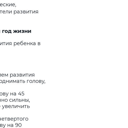
еские,
тели развития
й год жизни
ития ребенка в
лем развития
однимать голову,
ову на 45
чно сильны,
 увеличить
четвертого
ву на 90