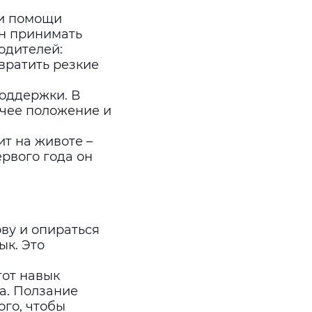
ри помощи
ен принимать
одителей:
вратить резкие
поддержки. В
ячее положение и
ит на животе –
ервого года он
ву и опираться
ык. Это
тот навык
а. Ползание
ого, чтобы