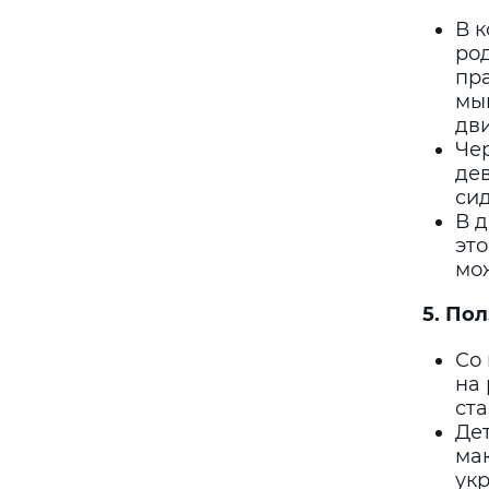
В 
род
пр
мы
дв
Че
де
сид
В д
это
мож
5. По
Со
на 
ста
Дет
ма
укр