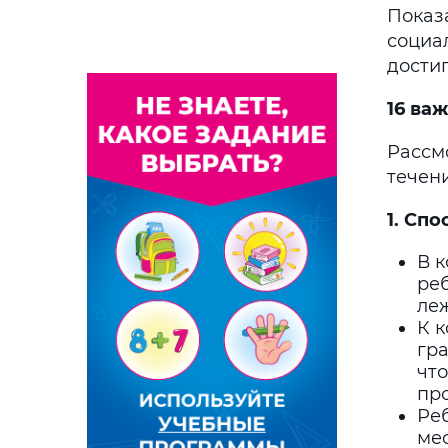
Показ
социа
дости
16 ва
Рассм
течен
1.
Спос
В 
реб
леж
К к
гра
чт
про
Реб
мес