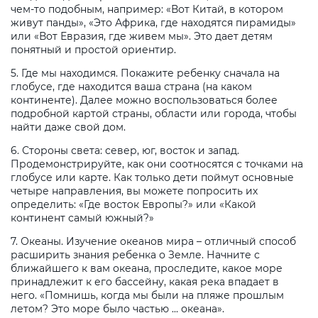
чем-то подобным, например: «Вот Китай, в котором
живут панды», «Это Африка, где находятся пирамиды»
или «Вот Евразия, где живем мы». Это дает детям
понятный и простой ориентир.
5. Где мы находимся. Покажите ребенку сначала на
глобусе, где находится ваша страна (на каком
континенте). Далее можно воспользоваться более
подробной картой страны, области или города, чтобы
найти даже свой дом.
6. Стороны света: север, юг, восток и запад.
Продемонстрируйте, как они соотносятся с точками на
глобусе или карте. Как только дети поймут основные
четыре направления, вы можете попросить их
определить: «Где восток Европы?» или «Какой
континент самый южный?»
7. Океаны. Изучение океанов мира – отличный способ
расширить знания ребенка о Земле. Начните с
ближайшего к вам океана, проследите, какое море
принадлежит к его бассейну, какая река впадает в
него. «Помнишь, когда мы были на пляже прошлым
летом? Это море было частью ... океана».