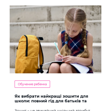
Обучение ребенка
Як вибрати найкращі зошити для
школи: повний гід для батьків та
учнів
Зошит – це звичайний шкільний атрибут,