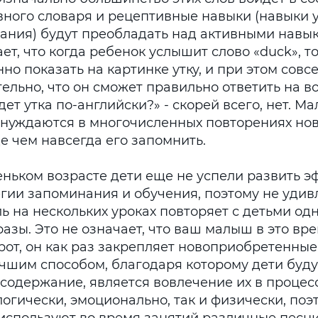
вного словаря и рецептивные навыки (навыки 
ания) будут преобладать над активными навык
ет, что когда ребенок услышит слово «duck», т
но показать на картинке утку, и при этом совс
ельно, что он сможет правильно ответить на в
дет утка по-английски?» - скорей всего, нет. М
 нуждаются в многочисленных повторениях нов
е чем навсегда его запомнить.
еньком возрасте дети еще не успели развить 
гии запоминания и обучения, поэтому не удивл
ь на нескольких уроках повторяет с детьми одн
азы. Это не означает, что ваш малыш в это вре
рот, он как раз закрепляет новоприобретенные
чшим способом, благодаря которому дети буду
 содержание, является вовлечение их в процес
огически, эмоционально, так и физически, поэ