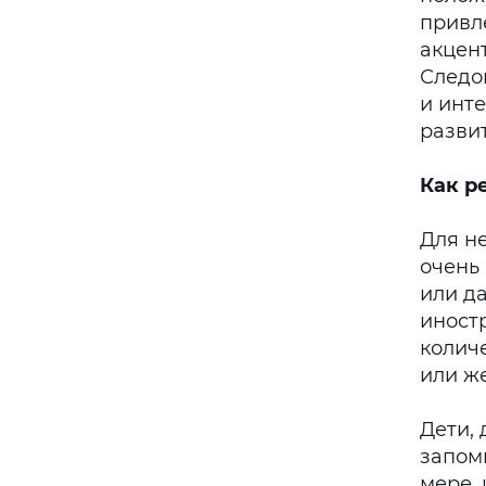
привл
акцен
Следо
и инт
разви
Как р
Для н
очень 
или д
иност
колич
или ж
Дети,
запомн
мере, 