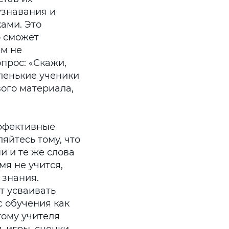
узнавания и
ами. Это
о сможет
ем не
опрос: «Скажи,
аленькие ученики
ого материала,
эффективные
яйтесь тому, что
и и те же слова
мя не учится,
 знания.
т усваивать
с обучения как
тому учителя