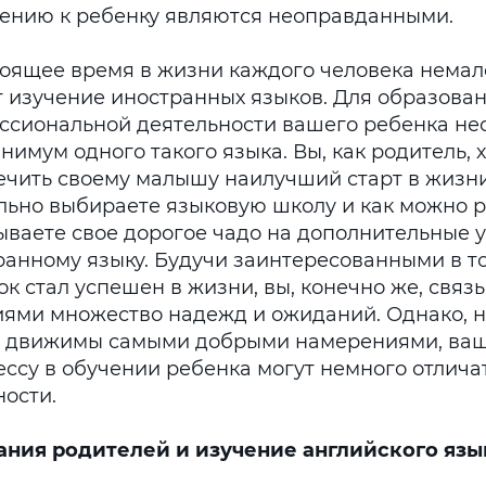
ению к ребенку являются неоправданными.
тоящее время в жизни каждого человека нема
т изучение иностранных языков. Для образова
ссиональной деятельности вашего ребенка не
нимум одного такого языка. Вы, как родитель, 
ечить своему малышу наилучший старт в жизни
льно выбираете языковую школу и как можно 
ываете свое дорогое чадо на дополнительные 
ранному языку. Будучи заинтересованными в т
к стал успешен в жизни, вы, конечно же, связ
иями множество надежд и ожиданий. Однако, не
ы движимы самыми добрыми намерениями, ваш
ессу в обучении ребенка могут немного отличат
ности.
ния родителей и изучение английского язы