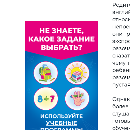
Родит
англи
относи
непре
они т
экспр
разоч
сказат
чему 
ребенк
разоча
пустая
Однак
более
слуша
готовы
обуче