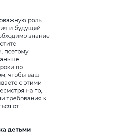
ловажную роль
ния и будущей
обходимо знание
хотите
, поэтому
раньше
уроки по
ом, чтобы ваш
ываете с этими
смотря на то,
и требования к
ься от
ка детьми