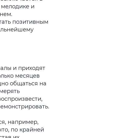
 мелодике и
нем.
стать позитивным
альнейшему
малы и приходят
олько месяцев
дно общаться на
змерять
воспроизвести,
демонстрировать.
ся, например,
что, по крайней
став их