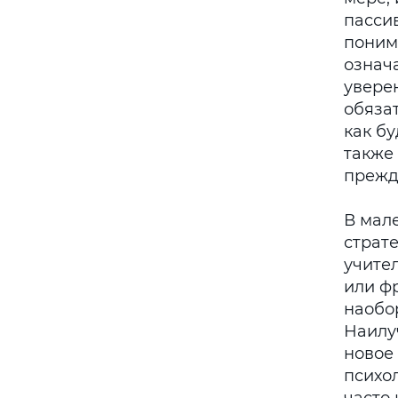
пасси
поним
означа
уверен
обязат
как бу
также
прежд
В мал
страте
учител
или фр
наобо
Наилу
новое
психол