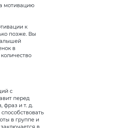
на мотивацию
тивации к
ько позже. Вы
малышей
енок в
 количество
щий с
тавит перед
фраз и т. д.
 способствовать
ты в группе и
 заключается в