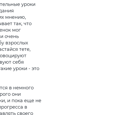
тельные уроки
идания
их мнению,
вает так, что
енок мог
 и очень
бу взрослых
астайся тете,
ровоцируют
твуют себя
акие уроки - это
тся в немного
рого они
и, и пока еще не
прогресса в
авлять своего