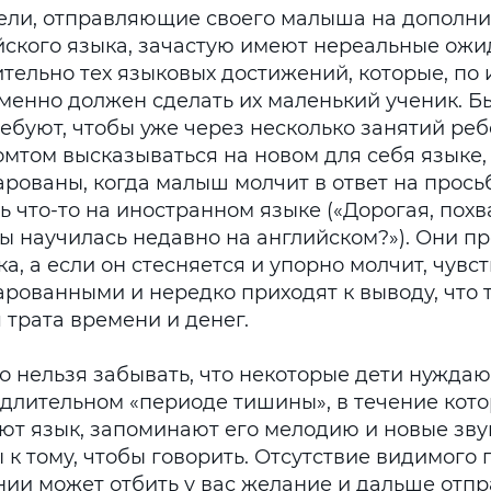
ели, отправляющие своего малыша на дополни
йского языка, зачастую имеют нереальные ож
тельно тех языковых достижений, которые, по 
менно должен сделать их маленький ученик. Бы
ребуют, чтобы уже через несколько занятий реб
омтом высказываться на новом для себя языке,
арованы, когда малыш молчит в ответ на прось
ь что-то на иностранном языке («Дорогая, похв
ты научилась недавно на английском?»). Они п
а, а если он стесняется и упорно молчит, чувс
рованными и нередко приходят к выводу, что т
 трата времени и денег.
о нельзя забывать, что некоторые дети нуждаю
 длительном «периоде тишины», в течение кото
ют язык, запоминают его мелодию и новые звук
 к тому, чтобы говорить. Отсутствие видимого 
нии может отбить у вас желание и дальше отпр