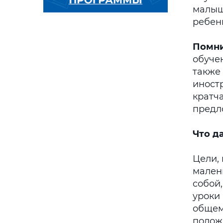
малыш
ребен
Помни
обуче
также
иностр
кратч
предл
Что д
Цели,
малень
собой,
уроки
общем
полож