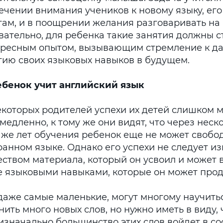
ечении внимания учеников к новому языку, его
там, и в поощрении желания разговаривать на 
вательно, для ребенка такие занятия должны 
ересным опытом, вызывающим стремление к д
тию своих языковых навыков в будущем.
ебенок учит английский язык
екоторых родителей успехи их детей слишком 
медленно, к тому же они видят, что через неск
аже лет обучения ребенок еще не может свобо
ранном языке. Однако его успехи не следует и
еством материала, который он усвоил и может 
е языковыми навыками, которые он может про
 даже самые маленькие, могут многому научить
ить много новых слов, но нужно иметь в виду, 
изначально большинство этих слов войдет в со