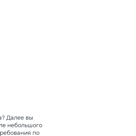
а? Далее вы
сле небольшого
 требования по