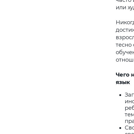
часто
или ху
Никог
дости
взрос
тесно 
обучен
отнош
Чего 
язык
За
ино
реб
тем
пра
Св