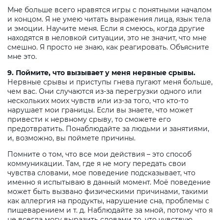
Мне больше всего нравятся игры с понятными началом
и концом. Я не умею читать выражения лица, язык тела
и эмоции. Научите меня. Если я смеюсь, когда другие
находятся в неловкой ситуации, это не значит, что мне
смешно. Я просто не знаю, как реагировать. Объясните
мне это.
9. Поймите, что вызывает у меня нервные срывы.
Нервные срывы и приступы гнева пугают меня больше,
чем вас. Они случаются из-за перегрузки одного или
нескольких моих чувств или из-за того, что кто-то
нарушает мои границы. Если вы знаете, что может
привести к нервному срыву, то сможете его
предотвратить. Понаблюдайте за людьми и занятиями,
и, возможно, вы поймете причины.
Помните о том, что все мои действия – это способ
коммуникации. Там, где я не могу передать свои
чувства словами, мое поведение подсказывает, что
именно я испытываю в данный момент. Моё поведение
может быть вызвано физическими причинами, такими
как аллергия на продукты, нарушение сна, проблемы с
пищеварением и т. д. Наблюдайте за мной, потому что я
не всегда могу выразить словами то, что чувствую.