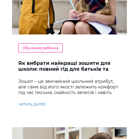
Обучение ребенка
Як вибрати найкращі зошити для
школи: повний гід для батьків та
учнів
Зошит – це звичайний шкільний атрибут,
але саме від його якості залежить комфорт
під час письма, охайність записів і навіть
ставлення до навчання
ЧИТАТЬ ДАЛЕЕ