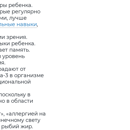
ры ребенка.
орые регулярно
ми, лучше
льные навыки
,
ии зрения.
ыки ребенка.
ает память.
й уровень
я.
радают от
а-3 в организме
циональной
поскольку в
о в области
», «аллергией на
лнечному свету
 рыбий жир.