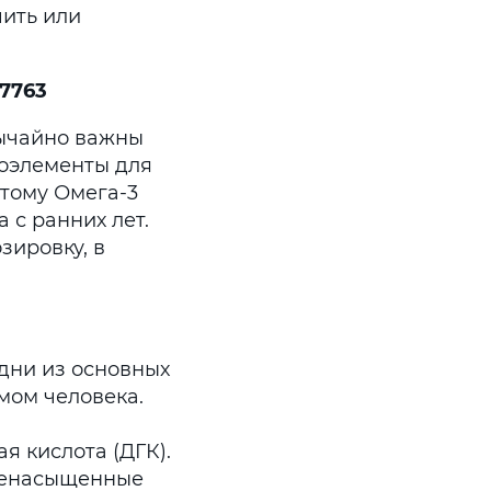
ить или
7763
ычайно важны
роэлементы для
этому Омега-3
 с ранних лет.
зировку, в
дни из основных
мом человека.
я кислота (ДГК).
иненасыщенные