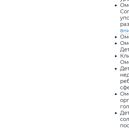
Ом
Сог
уп
ра
вн
Ом
Ом
Дет
Кл
Ом
Де
не
ре
сф
Оме
ор
гол
Дет
со
по