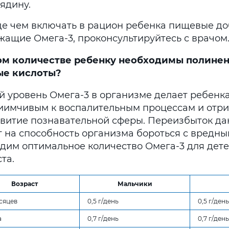
ядину.
е чем включать в рацион ребенка пищевые до
жащие Омега-3, проконсультируйтесь с врачом
ом количестве ребенку необходимы полин
е кислоты?
й уровень Омега-3 в организме делает ребенк
иимчивым к воспалительным процессам и отри
звитие познавательной сферы. Переизбыток да
т на способность организма бороться с вредн
дим оптимальное количество Омега-3 для дете
та.
Возраст
Мальчики
есяцев
0,5 г/день
0,5 г/день
а
0,7 г/день
0,7 г/день