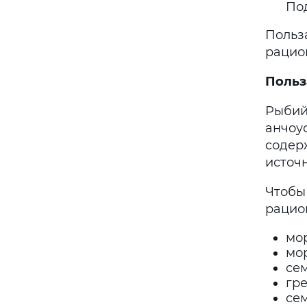
По
Польз
рацио
Польз
Рыбий 
анчоус
содер
источ
Чтобы
рацио
мор
мо
сем
гре
сем