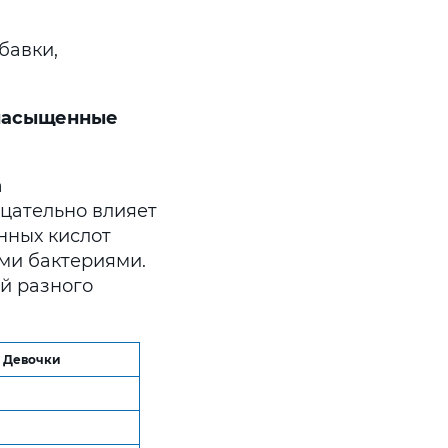
бавки,
.
енасыщенные
а
цательно влияет
нных кислот
ыми бактериями.
й разного
Девочки