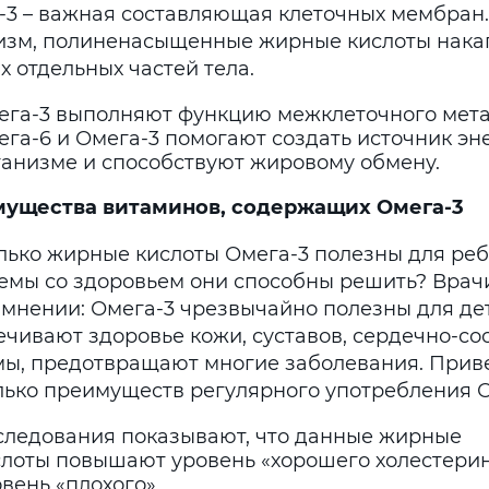
-3 – важная составляющая клеточных мембран.
изм, полиненасыщенные жирные кислоты нака
х отдельных частей тела.
ега-3 выполняют функцию межклеточного мета
га-6 и Омега-3 помогают создать источник эн
ганизме и способствуют жировому обмену.
ущества витаминов, содержащих Омега-3
лько жирные кислоты Омега-3 полезны для реб
емы со здоровьем они способны решить? Врач
 мнении: Омега-3 чрезвычайно полезны для де
ечивают здоровье кожи, суставов, сердечно-со
мы, предотвращают многие заболевания. При
лько преимуществ регулярного употребления О
следования показывают, что данные жирные
слоты повышают уровень «хорошего холестери
вень «плохого».