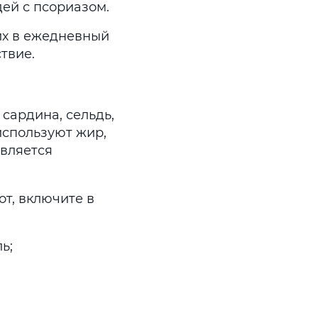
ей с псориазом.
их в ежедневный
твие.
 сардина, сельдь,
 используют жир,
вляется
от, включите в
ь;