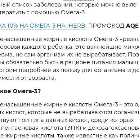
ный список заболеваний, которые можно вылеч
твратить с помощью Омега-3.
А 10% НА ОМЕГА-3 НА IHERB
: ПРОМОКОД
AQE
енасыщенные жирные кислоты Омега-3 чрезв
доровья каждого ребенка. Это важнейшие мик
изма, но сам организм их не вырабатывает. По
ы обязательно быть в рационе питания малыша
отрим подробнее их пользу для организма и до
мости от возраста.
акое Омега-3?
енасыщенные жирные кислоты Омега-3 – это о
х кислот, которые не вырабатываются организ
твуют три типа данных кислот, среди которых
пентаеновая кислота (ЭПК) и докозагексаенова
ве жирные кислоты, также известные как пол