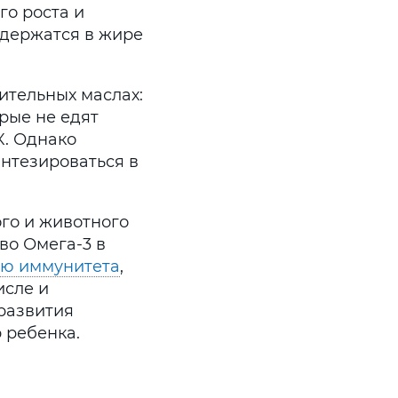
о роста и
одержатся в жире
ительных маслах:
рые не едят
К. Однако
интезироваться в
го и животного
во Омега-3 в
ю иммунитета
,
исле и
развития
 ребенка.