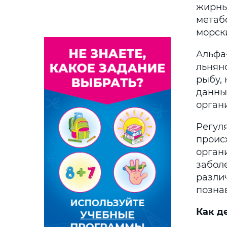
жирны
метаб
морски
Альфа
льняно
рыбу,
данны
орган
Регул
проис
орган
забол
разли
позна
Как д