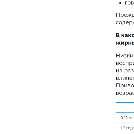
гов
Прежд
содер
В как
жирны
Низки
воспр
на ра
влияе
Приво
возрас
0-12 м
1-3 год