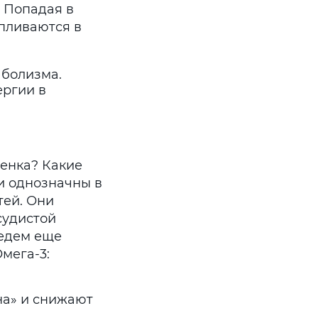
 Попадая в
пливаются в
болизма.
ергии в
енка? Какие
и однозначны в
тей. Они
судистой
ведем еще
мега-3:
на» и снижают