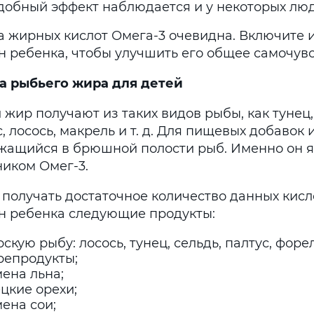
добный эффект наблюдается и у некоторых люд
а жирных кислот Омега-3 очевидна. Включите 
н ребенка, чтобы улучшить его общее самочувс
а рыбьего жира для детей
жир получают из таких видов рыбы, как тунец,
, лосось, макрель и т. д. Для пищевых добавок
жащийся в брюшной полости рыб. Именно он я
ником Омег-3.
 получать достаточное количество данных кисл
н ребенка следующие продукты:
скую рыбу: лосось, тунец, сельдь, палтус, форел
репродукты;
ена льна;
цкие орехи;
ена сои;