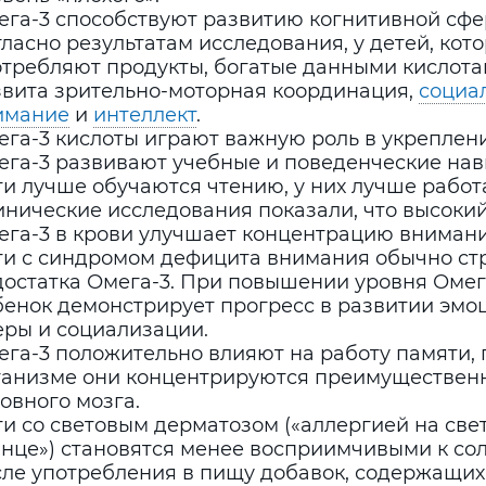
ега-3 способствуют развитию когнитивной сфе
ласно результатам исследования, у детей, кот
отребляют продукты, богатые данными кислота
звита зрительно-моторная координация,
социа
имание
и
интеллект
.
ега-3 кислоты играют важную роль в укреплен
ега-3 развивают учебные и поведенческие нав
и лучше обучаются чтению, у них лучше работ
инические исследования показали, что высоки
ега-3 в крови улучшает концентрацию внимани
ти с синдромом дефицита внимания обычно ст
достатка Омега-3. При повышении уровня Омег
бенок демонстрирует прогресс в развитии эмо
еры и социализации.
га-3 положительно влияют на работу памяти, 
ганизме они концентрируются преимущественн
овного мозга.
и со световым дерматозом («аллергией на свет
лнце») становятся менее восприимчивыми к со
сле употребления в пищу добавок, содержащих