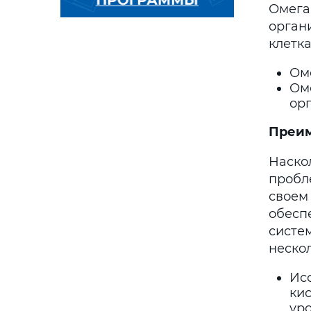
Омега
орган
клетка
Ом
Оме
ор
Преим
Наско
пробл
своем
обесп
систе
неско
Ис
ки
уро