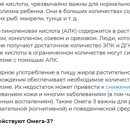
е кислоты, чрезвычайно важны для нормальног
олизма ребенка. Они в больших количествах с
х рыб: макрели, тунца и т. д.
-линоленовая кислота (АЛК) содержится в раст
м, конопляном, соевом и ореховом. Люди, кото
 не получают достаточное количество ЭПК и ДГ
е кислоты в ограниченном количестве могут с
изме с помощью АЛК.
ярное употребление в пищу жиров растительно
хождения обеспечивает необходимое количест
изме. Их недостаток может привести к
снижени
еваниям кожи и многим заболеваниям (в том ч
чным воспалениям). Также Омега-3 важны для 
вательной (когнитивной) и поведенческой сфер
ействуют Омега-3?