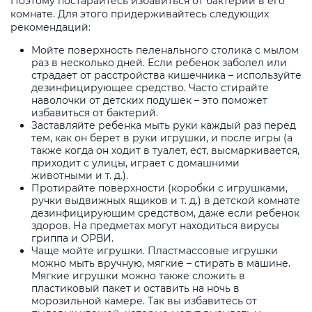
Поэтому постарайтесь избавиться от бактерий в его
комнате. Для этого придерживайтесь следующих
рекомендаций:
Мойте поверхность пеленального столика с мылом
раз в несколько дней. Если ребенок заболел или
страдает от расстройства кишечника – используйте
дезинфицирующее средство. Часто стирайте
наволочки от детских подушек – это поможет
избавиться от бактерий.
Заставляйте ребенка мыть руки каждый раз перед
тем, как он берет в руки игрушки, и после игры (а
также когда он ходит в туалет, ест, высмаркивается,
приходит с улицы, играет с домашними
животными и т. д.).
Протирайте поверхности (коробки с игрушками,
ручки выдвижных ящиков и т. д.) в детской комнате
дезинфицирующим средством, даже если ребенок
здоров. На предметах могут находиться вирусы
гриппа и ОРВИ.
Чаще мойте игрушки. Пластмассовые игрушки
можно мыть вручную, мягкие – стирать в машине.
Мягкие игрушки можно также сложить в
пластиковый пакет и оставить на ночь в
морозильной камере. Так вы избавитесь от