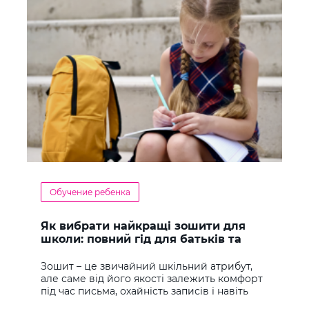
Обучение ребенка
Як вибрати найкращі зошити для
школи: повний гід для батьків та
учнів
Зошит – це звичайний шкільний атрибут,
але саме від його якості залежить комфорт
під час письма, охайність записів і навіть
ставлення до навчання