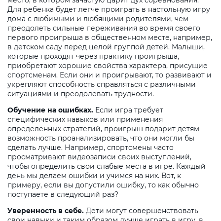
место, в котором зачастую царит дух соревнования.
Для ребенка будет легче проиграть в настольную игру
дома с любимыми и любящими родителями, чем
преодолеть сильные переживания во время своего
первого проигрыша в общественном месте, например,
в детском саду перед целой группой детей. Малыши,
которые проходят через практику проигрыша,
приобретают хорошие свойства характера, присущие
спортсменам. Если они и проигрывают, то развивают и
укрепляют способность справляться с различными
ситуациями и преодолевать трудности.
Обучение на ошибках.
Если игра требует
специфических навыков или применения
определенных стратегий, проигрыш подарит детям
возможность проанализировать, что они могли бы
сделать лучше. Например, спортсмены часто
просматривают видеозаписи своих выступлений,
чтобы определить свои слабые места в игре. Каждый
день мы делаем ошибки и учимся на них. Вот, к
примеру, если вы допустили ошибку, то как обычно
поступаете в следующий раз?
Уверенность в себе.
Дети могут совершенствовать
свои навыки и таким образом лучше играть в игру, в