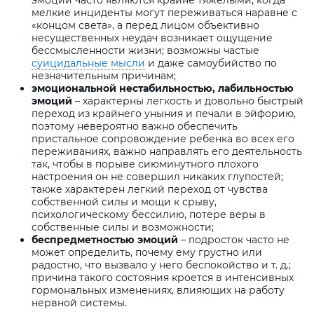
эмоции часто являются крайне тяжелыми, когда
мелкие инциденты могут переживаться наравне с
«концом света», а перед лицом объективно
несущественных неудач возникает ощущение
бессмысленности жизни; возможны частые
суицидальные мысли
и даже самоубийство по
незначительным причинам;
эмоциональной нестабильностью, лабильностью
эмоций
– характерны легкость и довольно быстрый
переход из крайнего уныния и печали в эйфорию,
поэтому невероятно важно обеспечить
пристальное сопровождение ребенка во всех его
переживаниях, важно направлять его деятельность
так, чтобы в порыве сиюминутного плохого
настроения он не совершил никаких глупостей;
также характерен легкий переход от чувства
собственной силы и мощи к срыву,
психологическому бессилию, потере веры в
собственные силы и возможности;
беспредметностью эмоций
– подросток часто не
может определить, почему ему грустно или
радостно, что вызвало у него беспокойство и т. д.;
причина такого состояния кроется в интенсивных
гормональных изменениях, влияющих на работу
нервной системы.