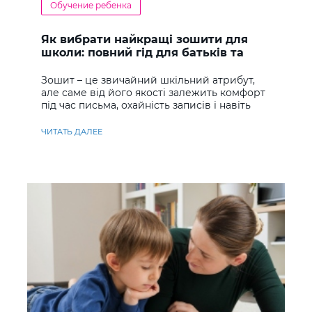
Обучение ребенка
Як вибрати найкращі зошити для
школи: повний гід для батьків та
учнів
Зошит – це звичайний шкільний атрибут,
але саме від його якості залежить комфорт
під час письма, охайність записів і навіть
ставлення до навчання
ЧИТАТЬ ДАЛЕЕ