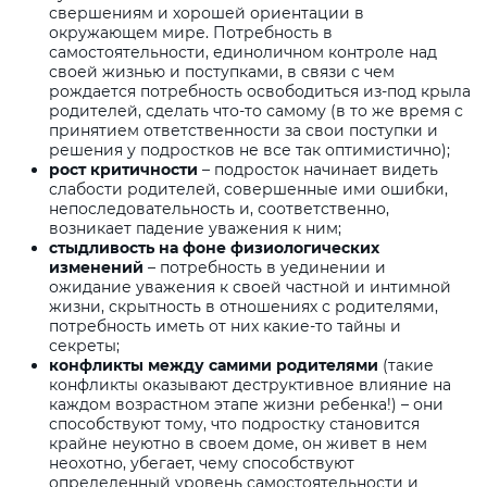
свершениям и хорошей ориентации в
окружающем мире. Потребность в
самостоятельности, единоличном контроле над
своей жизнью и поступками, в связи с чем
рождается потребность освободиться из-под крыла
родителей, сделать что-то самому (в то же время с
принятием ответственности за свои поступки и
решения у подростков не все так оптимистично);
рост критичности
– подросток начинает видеть
слабости родителей, совершенные ими ошибки,
непоследовательность и, соответственно,
возникает падение уважения к ним;
стыдливость на фоне физиологических
изменений
– потребность в уединении и
ожидание уважения к своей частной и интимной
жизни, скрытность в отношениях с родителями,
потребность иметь от них какие-то тайны и
секреты;
конфликты между самими родителями
(такие
конфликты оказывают деструктивное влияние на
каждом возрастном этапе жизни ребенка!) – они
способствуют тому, что подростку становится
крайне неуютно в своем доме, он живет в нем
неохотно, убегает, чему способствуют
определенный уровень самостоятельности и