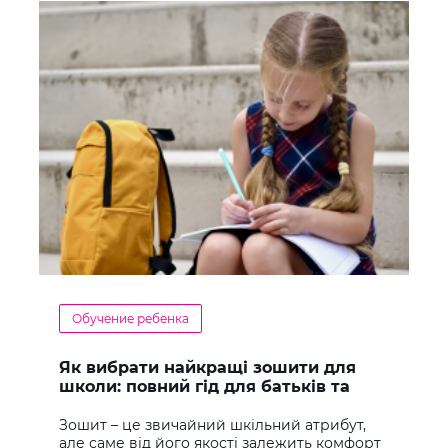
Обучение ребенка
Як вибрати найкращі зошити для
школи: повний гід для батьків та
учнів
Зошит – це звичайний шкільний атрибут,
але саме від його якості залежить комфорт