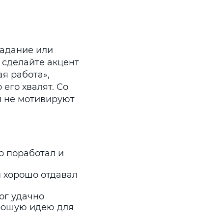
задание или
е сделайте акцент
ая работа»,
 его хвалят. Со
и не мотивируют
о поработал и
ы хорошо отдавал
ог удачно
орошую идею для