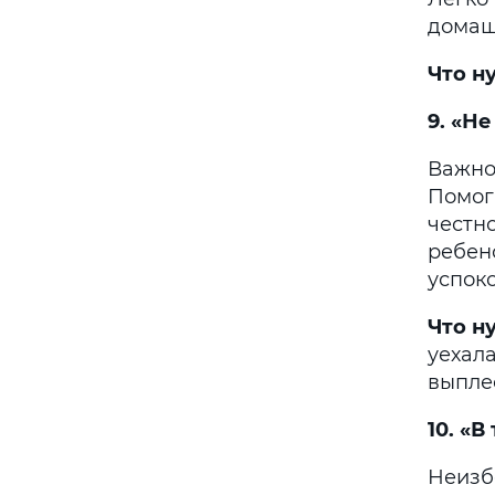
домаш
Что н
9. «Не
Важно 
Помоги
честно
ребен
успоко
Что н
уехал
выпле
10. «
Неизбе