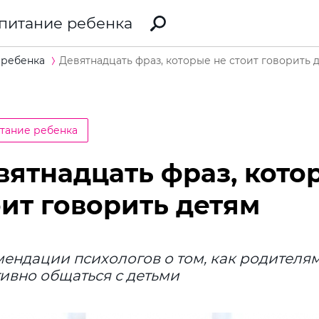
питание ребенка
 ребенка
Девятнадцать фраз, которые не стоит говорить 
тание ребенка
вятнадцать фраз, кото
оит говорить детям
ендации психологов о том, как родителя
ивно общаться с детьми