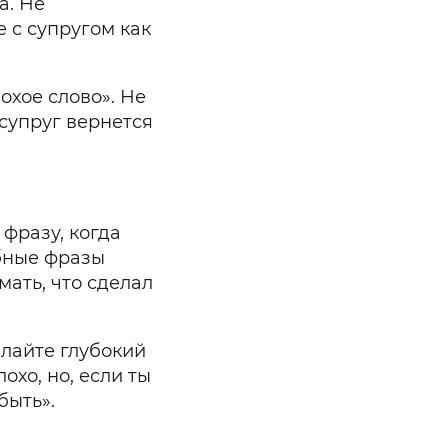
а. Не
 с супругом как
лохое слово». Не
 супруг вернется
фразу, когда
обные фразы
мать, что сделал
лайте глубокий
охо, но, если ты
быть».