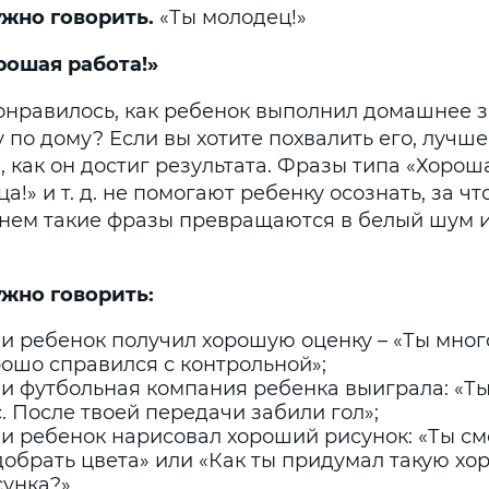
ужно говорить.
«Ты молодец!»
орошая работа!»
онравилось, как ребенок выполнил домашнее 
 по дому? Если вы хотите похвалить его, лучш
, как он достиг результата. Фразы типа «Хорош
а!» и т. д. не помогают ребенку осознать, за что
нем такие фразы превращаются в белый шум 
ужно говорить:
и ребенок получил хорошую оценку – «Ты мног
ошо справился с контрольной»;
ли футбольная компания ребенка выиграла: «Т
. После твоей передачи забили гол»;
ли ребенок нарисовал хороший рисунок: «Ты см
добрать цвета» или «Как ты придумал такую х
сунка?»