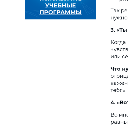
Так ре
нужно 
3. «Т
Когда 
чувст
или се
Что н
отрица
важен
тебя»,
4. «В
Во мн
равны