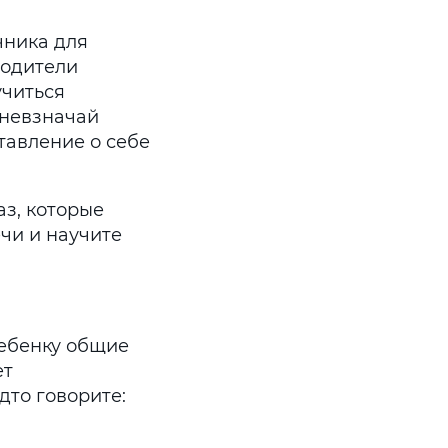
чника для
Родители
учиться
 невзначай
ставление о себе
аз, которые
ечи и научите
ребенку общие
ет
дто говорите: