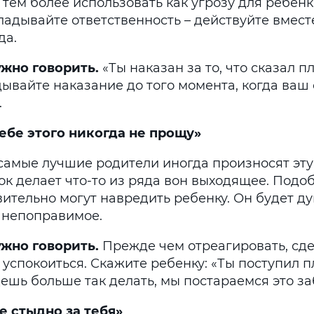
 тем более использовать как угрозу для ребенк
адывайте ответственность – действуйте вместе
да.
ужно говорить
.
«Ты наказан за то, что сказал п
дывайте наказание до того момента, когда ваш
.
 тебе этого никогда не прощу»
самые лучшие родители иногда произносят эту 
ок делает что-то из ряда вон выходящее. Под
ительно могут навредить ребенку. Он будет ду
о непоправимое.
ужно говорить.
Прежде чем отреагировать, сде
 успокоиться. Скажите ребенку: «Ты поступил пл
ешь больше так делать, мы постараемся это за
е
стыдно
за
тебя
»