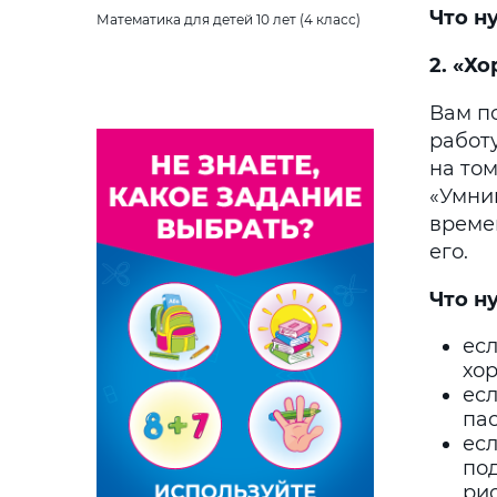
Что н
Математика для детей 10 лет (4 класс)
2. «Х
Вам п
работу
на том
«Умниц
време
его.
Что н
есл
хор
ес
пас
ес
по
ри