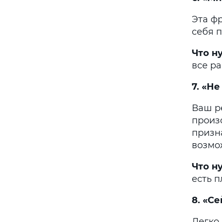
Эта ф
себя 
Что н
все ра
7. «Н
Ваш р
произ
призна
возмож
Что
н
есть п
8. «С
Легко