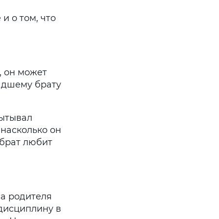
и о том, что
, он может
ладшему брату
пытывал
 насколько он
 брат любит
ба родителя
 дисциплину в