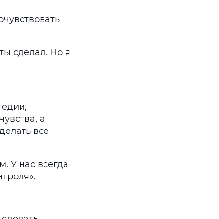
очувствовать
ты сделал. Но я
гедии,
чувства, а
 делать все
. У нас всегда
нтроля».
 сделать