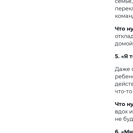
семье,
перекл
коман
Что
н
откла
домой
5. «Я
Даже 
ребен
действ
что-т
Что н
вдох и
не буд
6. «
Мн