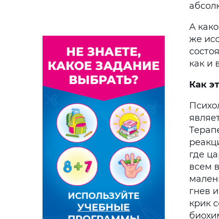
абсол
А како
же ис
состоя
как и 
Как э
Психо
являе
Терапе
реакци
где ца
всем в
малень
гнев и
крик 
биохи