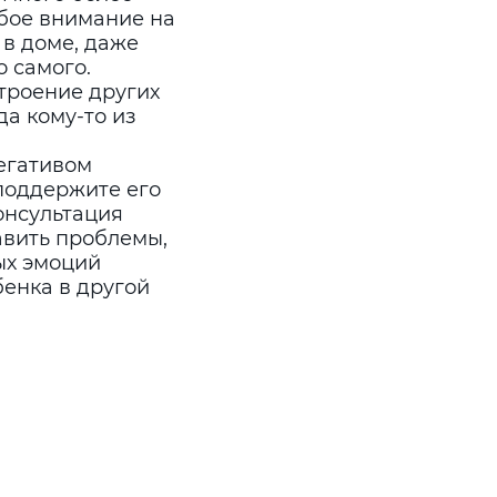
обое внимание на
 в доме, даже
о самого.
троение других
да кому-то из
егативом
поддержите его
онсультация
авить проблемы,
ых эмоций
бенка в другой