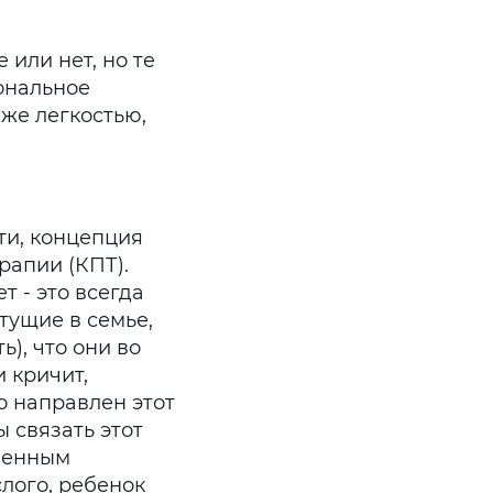
 или нет, но те
ональное
 же легкостью,
ти, концепция
рапии (КПТ).
т - это всегда
стущие в семье,
ь), что они во
и кричит,
о направлен этот
ы связать этот
еленным
лого, ребенок