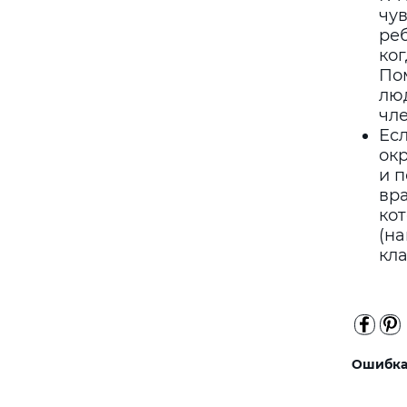
чув
реб
ког
По
люд
чле
Ес
ок
и 
вр
ко
(на
кла
Ошибка 