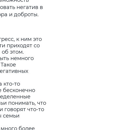
озможность
овать негатив в
ра и доброты.
ресс, к ним это
ти приходят со
 об этом.
быть немного
 Такое
негативных
 кто-то
е бесконечно
ределенные
ьи понимать, что
и говорят что-то
ы семьи
амного более