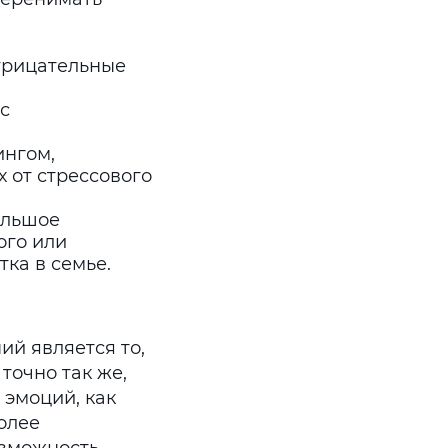
трицательные
с
ингом,
 от стрессового
ольшое
ого или
тка в семье.
ий является то,
точно так же,
 эмоций, как
олее