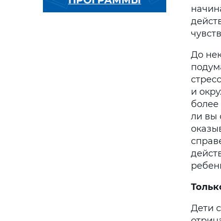
начин
дейст
чувст
До не
подум
стрес
и окру
более 
ли вы
оказы
справ
дейст
ребен
Тольк
Дети 
отриц