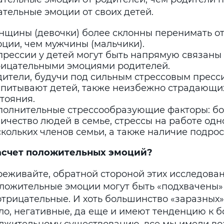
ательные эмоции от своих детей.
нщины (девочки) более склонны перенимать о
ции, чем мужчины (мальчики).
прессии у детей могут быть напрямую связаны 
рицательными эмоциями родителей.
дители, будучи под сильным стрессовым пресс
спитывают детей, также неизбежно страдающих
тояния.
полнительные стрессообразующие факторы: б
ичество людей в семье, стрессы на работе одн
кольких членов семьи, а также наличие подрос
асчет положительных эмоций?
реживайте, обратной стороной этих исследован
оложительные эмоции могут быть «подхвачены» 
отрицательные. И хоть большинство «заразных»
ло, негативные, да еще и имеют тенденцию к б