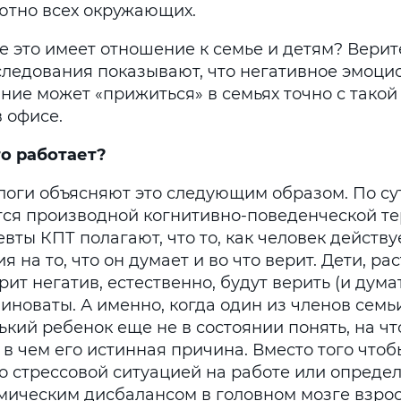
ютно всех окружающих.
е это имеет отношение к семье и детям? Верите
следования показывают, что негативное эмоци
ние может «прижиться» в семьях точно с такой
в офисе.
то работает?
логи объясняют это следующим образом. По су
тся производной когнитивно-поведенческой те
вты КПТ полагают, что то, как человек действуе
я на то, что он думает и во что верит. Дети, ра
рит негатив, естественно, будут верить (и думат
иноваты. А именно, когда один из членов семь
кий ребенок еще не в состоянии понять, на чт
 в чем его истинная причина. Вместо того чтоб
со стрессовой ситуацией на работе или опред
мическим дисбалансом в головном мозге взрос