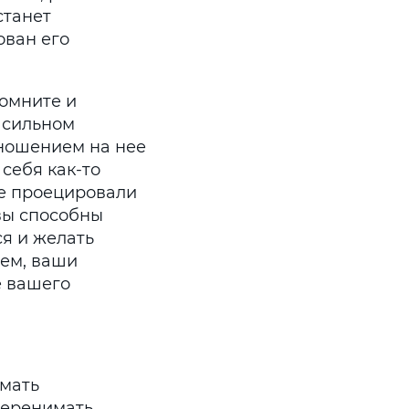
станет
ован его
помните и
в сильном
тношением на нее
 себя как-то
не проецировали
 вы способны
я и желать
лем, ваши
е вашего
имать
перенимать