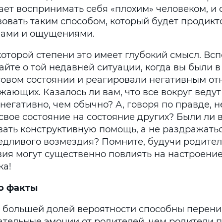
ает воспринимать себя «плохим» человеком, и 
вовать таким способом, который будет продикт
вами и ощущениями.
которой степени это имеет глубокий смысл. Вс
айте о той недавней ситуации, когда вы были 
совом состоянии и реагировали негативным о
жающих. Казалось ли вам, что все вокруг ведут
негативно, чем обычно? А, говоря по правде, 
 свое состояние на состояние других? Были ли
вать конструктивную помощь, а не раздражатьс
едливого возмездия? Помните, будучи родите
вия могут существенно повлиять на настроени
ка!
о факты
с большей долей вероятности способны перен
ательные эмоции от родителей, чем родители 