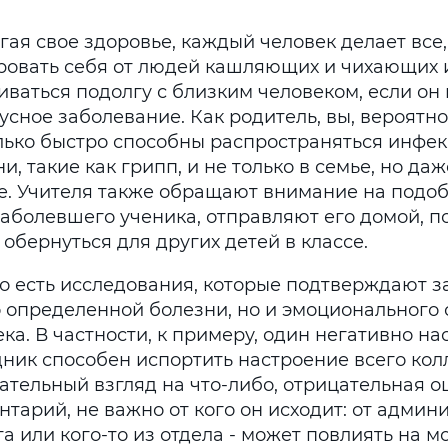
гая свое здоровье, каждый человек делает все,
ровать себя от людей кашляющих и чихающих и
ваться подолгу с близким человеком, если он 
усное заболевание. Как родитель, вы, вероятно
лько быстро способны распространяться инфе
и, такие как грипп, и не только в семье, но да
е. Учителя также обращают внимание на подоб
заболевшего ученика, отправляют его домой, п
обернуться для других детей в классе.
о есть исследования, которые подтверждают з
о определенной болезни, но и эмоционального 
ка. В частности, к примеру, один негативно н
дник способен испортить настроение всего кол
ательный взгляд на что-либо, отрицательная о
тарий, не важно от кого он исходит: от админ
а или кого-то из отдела - может повлиять на 