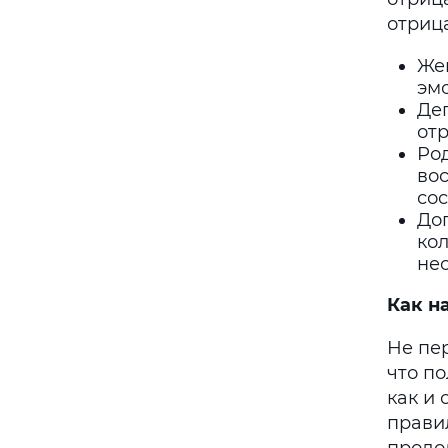
отриц
Же
эмо
Де
от
Ро
во
сос
До
кол
нес
Как н
Не пе
что п
как и 
прави