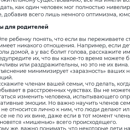
лжительному существованию, все мы имели в
дать, как один человек мог полностью нивелир
е, добавив всего лишь немного оптимизма, юмо
ы для родителей
те ребенку понять, что если вы переживаете ст
имеет никакого отношения. Например, если де
лы домой, а у вас болит голова, расскажите им
дупредите их, что вы какое-то время можете 
чливы или раздражительны, но это не их вина.
зъяснение минимизирует «заразность» ваших 
оций.
скажите членам вашей семьи, что делать, когда
ебывает в расстроенных чувствах. Вы не может
таться изменить человека, испытывающего оп
ативные эмоции. Но важно научить членов сем
 не относится лично к ним, что люди делают ил
се не по их вине, даже если в тот момент член
ановятся «мишенью» всего происходящего.
ому же, важно понимать, что некоторые дети н