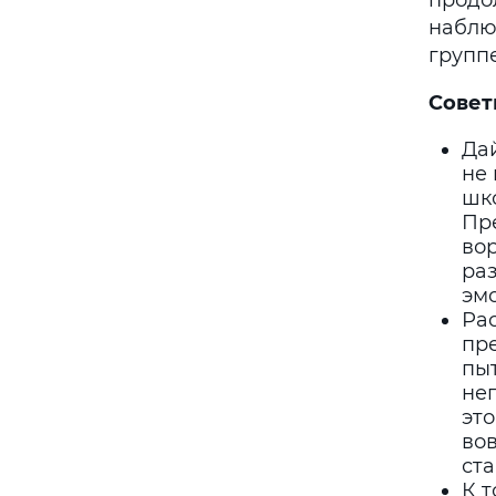
продо
наблю
групп
Совет
Дай
не 
шко
Пре
вор
ра
эм
Рас
пр
пы
нег
это
вов
ст
К т