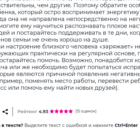
ствительны, чем другие. Поэтому обратите ос
енка, который остро воспринимает энергетику
да она не направлена непосредственно на нег
могите ему научиться распознавать плохое нас
ей и постарайтесь поддерживать в те дни, ког
нов семьи не очень хорошо на душе.
ли настроение близкого человека «заряжает» н
ружающих практически на регулярной основе, 
постарайтесь помочь. Возможно, понадобится к
ача или же необходимо будет попытаться испр
торые являются причиной появления негативн
пример, поменять место работы, перевести ре
сс или помочь ему найти новых друзей).
Рейтинг
4.93
(15 оценок)
в тексте?
Выделите текст с ошибкой и нажмите
Ctrl+Enter