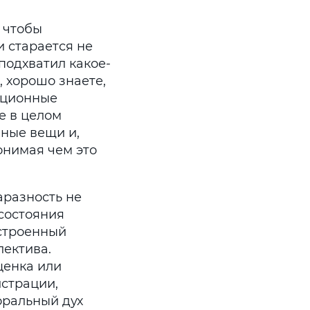
 чтобы
 старается не
подхватил какое-
, хорошо знаете,
кционные
же в целом
ные вещи и,
онимая чем это
аразность не
состояния
астроенный
лектива.
ценка или
истрации,
моральный дух