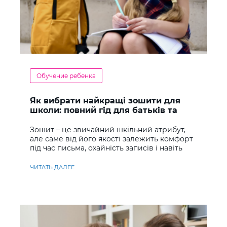
Обучение ребенка
Як вибрати найкращі зошити для
школи: повний гід для батьків та
учнів
Зошит – це звичайний шкільний атрибут,
але саме від його якості залежить комфорт
під час письма, охайність записів і навіть
ставлення до навчання
ЧИТАТЬ ДАЛЕЕ