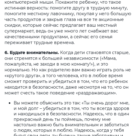
компьютерной мыши. Покажите ребенку, что такое
истинная верность: помогите другу в трудную минуту,
помогите местному лавочнику, покупая у него большую
часть продуктов и закрыв глаза на все те акционные
скидки, которые сейчас предлагает ваш местный
супермаркет, ведь он уже много лет снабжает вас
качественными продуктами, а сейчас его семья
переживает трудные времена.
6. Будьте внимательны.
Когда дети становятся старше,
они стремятся к большей независимости («Мама,
пожалуйста, не заходи в мою комнату!»), и это
нормально. Но как родителю вам важно играть роль не
«крутого друга», а того человека, кто в любое время
сможет проверить и убедиться в том, что его ребенок
находится в безопасности, даже несмотря на то, что он
может счесть такое поведение «раздражающим».
Вы можете объяснить это так: «Ты очень дорог мне,
и мой долг – убедиться в том, что ты всегда здоров
и находишься в безопасности. Надеюсь, что в один
прекрасный день ты поймешь, почему мне
настолько важно быть внимательным и заботиться
о людях, которых я люблю. Надеюсь, когда у тебя
будут свои дети, ты будешь также заботливым и