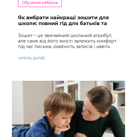
Обучение ребенка
Як вибрати найкращі зошити для
школи: повний гід для батьків та
учнів
Зошит – це звичайний шкільний атрибут,
але саме від його якості залежить комфорт
під час письма, охайність записів і навіть
ставлення до навчання
ЧИТАТЬ ДАЛЕЕ