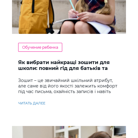
Обучение ребенка
Як вибрати найкращі зошити для
школи: повний гід для батьків та
учнів
Зошит – це звичайний шкільний атрибут,
але саме від його якості залежить комфорт
під час письма, охайність записів і навіть
ставлення до навчання
ЧИТАТЬ ДАЛЕЕ