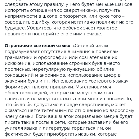
следовать этому правилу, у него будет меньше шансов
испортить отношения со сверстниками, получить
неприятности в школе, опозорится, или хуже того –
совершить ошибку, которая негативно повлияет на его
будущее. Убедитесь, что ребенок знает «золотое
правило» и повторяйте его с ним почаще.
Ограничьте «сетевой язык»
. «Сетевой язык»
подразумевает отсутствие внимания к правилам
грамматики и орфографии или сознательное их
искажение, использование строчных букв вместо
прописных, нерегулярную пунктуацию, обилие
сокращений и акронимов, использование цифр в
значении букв и т.п. Использование «сетевого языка»
формирует плохие привычки. Мы становимся
обществом людей, которые не могут грамотно
написать и не могут выразить свои мысли словами. То,
что было бы допустимо в среде сверстников, может
оказаться непочтительным по отношению ко взрослому
члену семьи. Если ваш знаток социальных медиа будет
писать такие посты в сети, которые заставили бы его
учителя языка и литературы гордиться им, он
фактически будет приобретать навыки, которые