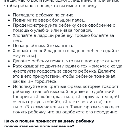
вещи. Часто достаточно одного лишь жеста или знака,
чтобы ребенок понял, что вы имеете в виду:
Погладьте ребенка по спине.
Поднимите вверх большой палец.
Продемонстрируйте ребенку свое одобрение с
помощью улыбки или кивка головой.
Хлопайте в ладоши ребенку, громко болейте за
него.
Почаще обнимайте малыша.
Хлопайте своей ладонью о ладонь ребенка (дайте
ему «пять»).
Давайте ребенку понять, что вы в восторге от него.
Рассказывайте другим людям о тех моментах, когда
чувствуете гордость за своего ребенка. Делайте
это в его присутствии, чтобы ребенок тоже знал,
как вы им гордитесь.
Используйте конкретные фразы, которые говорят
ребенку о вашей высокой оценке его действий.
Говорите «Я люблю, как ты...», «Я горжусь тем...», «Я
очень горжусь тобой!», «Я так счастлив (-а), что
ты...», «Это замечательно...». Такие фразы четко дают
понять ребенку, что вы одобряете его поведение.
Какую пользу приносит вашему ребенку
положительное подкрепление?