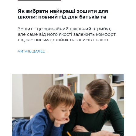
Як вибрати найкращі зошити для
школи: повний гід для батьків та
учнів
Зошит – це звичайний шкільний атрибут,
але саме від його якості залежить комфорт
під час письма, охайність записів і навіть
ставлення до навчання
ЧИТАТЬ ДАЛЕЕ