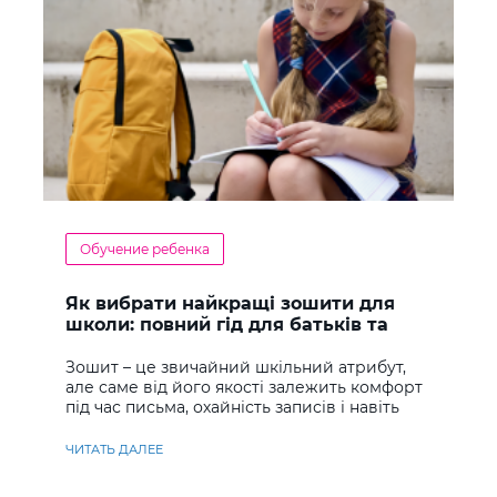
Обучение ребенка
Як вибрати найкращі зошити для
школи: повний гід для батьків та
учнів
Зошит – це звичайний шкільний атрибут,
але саме від його якості залежить комфорт
під час письма, охайність записів і навіть
ставлення до навчання
ЧИТАТЬ ДАЛЕЕ