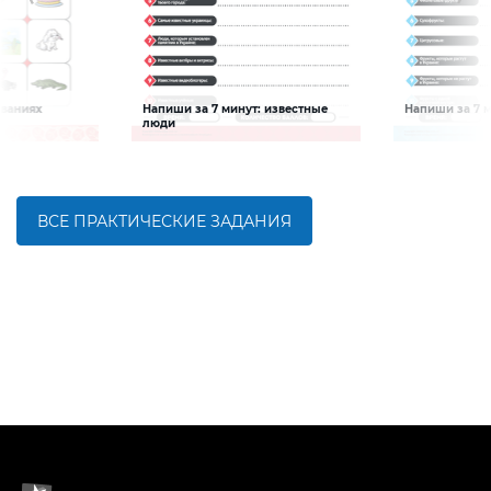
званиях
Напиши за 7 минут: известные
Напиши за 7 м
Словарный запас
Словарный за
люди
твовать
Задание будет способствовать
Задание будет с
ой
расширению словарного запаса и
расширению сло
ка, развитию
активизации познавательной
активизации по
а
деятельности детей
деятельности де
ВСЕ ПРАКТИЧЕСКИЕ ЗАДАНИЯ
БОЛЬШЕ
БОЛЬШЕ