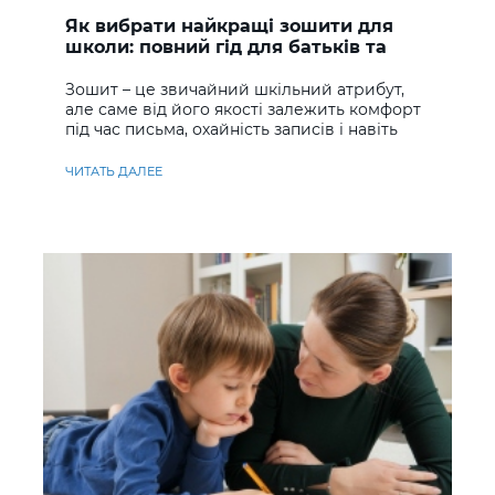
Як вибрати найкращі зошити для
школи: повний гід для батьків та
учнів
Зошит – це звичайний шкільний атрибут,
але саме від його якості залежить комфорт
під час письма, охайність записів і навіть
ставлення до навчання
ЧИТАТЬ ДАЛЕЕ