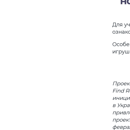
Для у
ознако
Особен
игруш
Проект
Find R
иници
в Укра
привл
проек
феврал