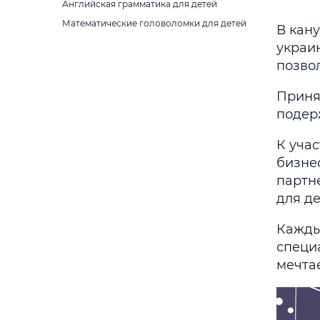
Английская грамматика для детей
Математические головоломки для детей
В кан
украин
позвол
Принят
подер
К учас
бизне
партн
для де
Кажды
специ
мечтае