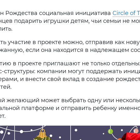
ун Рождества социальная инициатива
Circle of 
цев подарить игрушки детям, чьи семьи не мог
ить.
ь участие в проекте можно, отправив как нову
жанную, если она находится в надлежащем сос
тию в проекте приглашают не только отдельных
с-структуры: компании могут поддержать иници
ерами, и внести свой вклад в создание рождес
тей.
й желающий может выбрать одну или нескольк
альной платформе и отправить ребенку именно 
т.