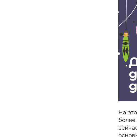
На эт
более 
сейча
основ