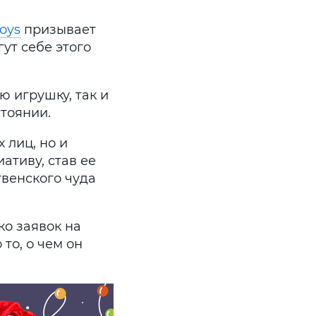
Toys
призывает
ут себе этого
ю игрушку, так и
тоянии.
 лиц, но и
ативу, став ее
твенского чуда
о заявок на
то, о чем он