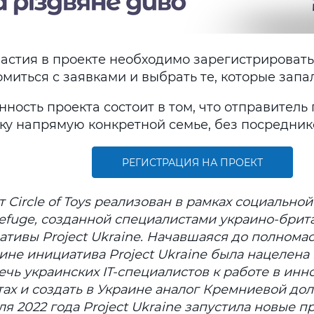
частия в проекте необходимо зарегистрироват
миться с заявками и выбрать те, которые запа
ность проекта состоит в том, что отправитель
ку напрямую конкретной семье, без посредник
РЕГИСТРАЦИЯ НА ПРОЕКТ
 Circle of Toys реализован в рамках социально
efuge, созданной специалистами украино-брита
ативы Project Ukraine. Начавшаяся до полном
ине инициатива Project Ukraine была нацелена 
ечь украинских IT-специалистов к работе в ин
тах и создать в Украине аналог Кремниевой до
я 2022 года Project Ukraine запустила новые п