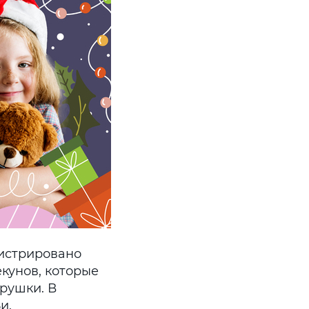
гистрировано
екунов, которые
грушки. В
и.