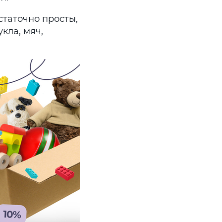
статочно просты,
укла, мяч,