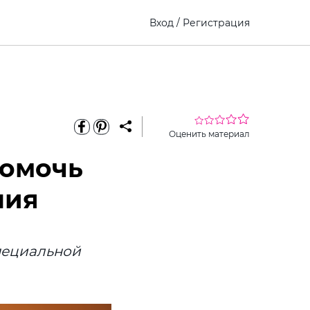
Вход
/
Регистрация
Оценить материал
помочь
ния
пециальной