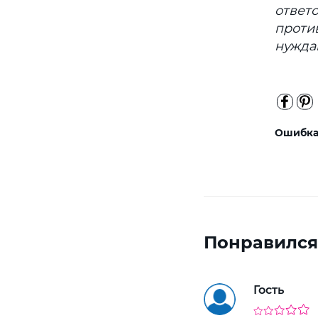
ответ
против
нуждаю
Ошибка 
Понравился
Гость