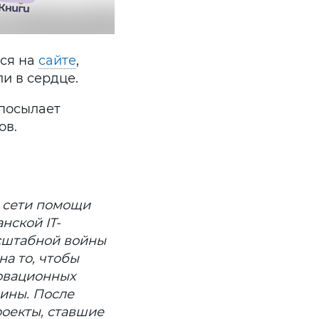
ься на
сайте
,
ли в сердце.
 посылает
ов.
й сети помощи
нской IT-
асштабной войны
на то, чтобы
новационных
лины. После
роекты, ставшие