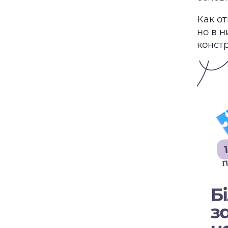
Как о
но в н
констр