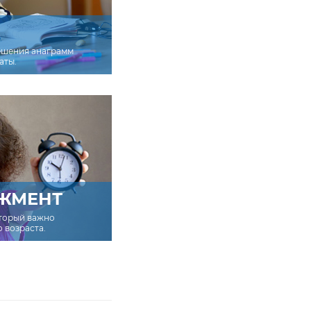
ешения анаграмм
аты.
ЖМЕНТ
оторый важно
о возраста.