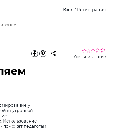
Вход
/
Регистрация
нивание
Оцените задание
ляем
рмирование у
ной внутренней
ние
х. Использование
» поможет педагогам