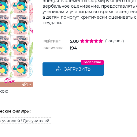
внедрять элементы формирующего оцен
вербальное оценивание, предоставлять 
ученикам и ученицам во время ежедневн
а детям помогут критически оценивать с
неудачи.
5.00
(1 оценок)
РЕЙТИНГ
194
ЗАГРУЗОК
Бесплатно
ЗАГРУЗИТЬ
ькою
еские фильтры:
 учителей / Для учителей