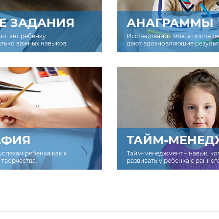
Е ЗАДАНИЯ
АНАГРАММЫ
могает ребенку
Исследования мозга после р
олько важных навыков.
дают вдохновляющие результ
АФИЯ
ТАЙМ-МЕНЕД
успехам ребенка как к
Тайм-менеджмент – навык, к
творчества.
развивать у ребенка с раннег