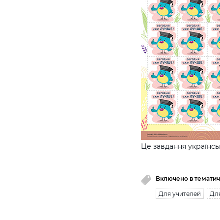
Це завдання українс
Включено в тематич
Для учителей
Для