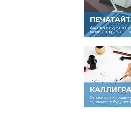
ПЕЧАТАЙТ
Задание на бумаге по
развивать сразу неск
КАЛЛИГР
Относитесь к первым 
фундаменту будущего 