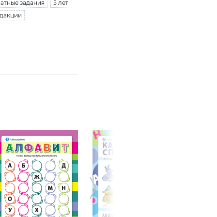
атные задания
5 лет
едакции