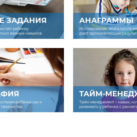
Е ЗАДАНИЯ
АНАГРАММЫ
могает ребенку
Исследования мозга после р
олько важных навыков.
дают вдохновляющие результ
АФИЯ
ТАЙМ-МЕНЕД
успехам ребенка как к
Тайм-менеджмент – навык, к
творчества.
развивать у ребенка с раннег