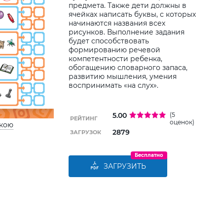
дитин
предмета. Также дети должны в
ячейках написать буквы, с которых
начинаются названия всех
рисунков. Выполнение задания
будет способствовать
формированию речевой
компетентности ребенка,
обогащению словарного запаса,
развитию мышления, умения
воспринимать «на слух».
5.00
(5
РЕЙТИНГ
оценок)
ькою
2879
ЗАГРУЗОК
Бесплатно
ЗАГРУЗИТЬ