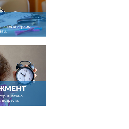
ешения анаграмм
аты.
ЖМЕНТ
оторый важно
о возраста.