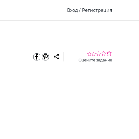
Вход
/
Регистрация
Оцените задание
еріть
Виберите
Как это
премиум
ину
ребенка
работает?
доступ
или класс
закончил
ати