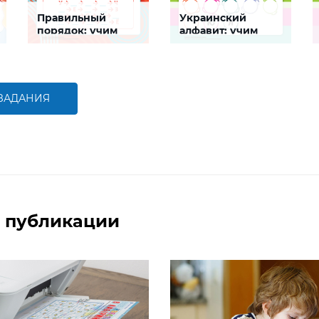
Правильный
Украинский
порядок: учим
алфавит: учим
алфавит
буквы
Задание будет
Задание будет
способствовать
способствовать
формированию речевой
закреплению знаний
компетентности ребенка
алфавита
 ЗАДАНИЯ
БОЛЬШЕ
БОЛЬШЕ
 публикации