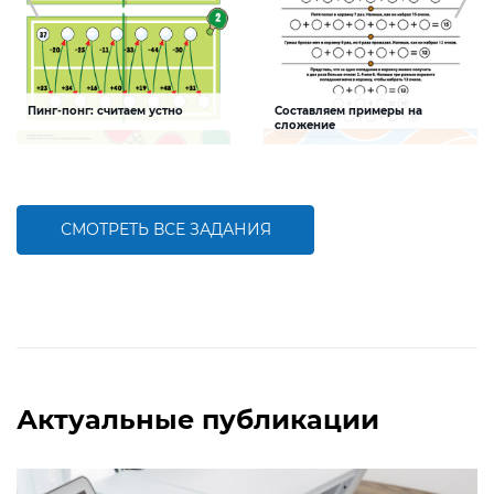
Пинг-понг: считаем устно
Составляем примеры на
сложение
Задание будет способствовать
Задание будет способствовать
формированию навыков устного
формированию математической
счета
компетентности, осознанию
взаимосвязи действий сложения и
вычитания
СМОТРЕТЬ ВСЕ ЗАДАНИЯ
БОЛЬШЕ
БОЛЬШЕ
Актуальные публикации