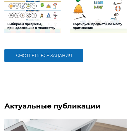
Выбираем предметы,
Сортируем предметы по месту
принадлежащие к множеству
применения
Задание будет способствовать
Задание будет способствовать
развитию логического и
развитию логического и
аналитического мышления, умения
аналитического мышления,
устанавливать взаимосвязи между
формированию представления о
предметами
назначении различных предметов
СМОТРЕТЬ ВСЕ ЗАДАНИЯ
БОЛЬШЕ
БОЛЬШЕ
Актуальные публикации