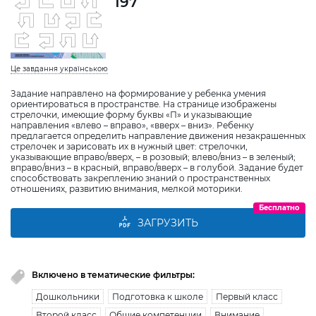
197
Це завдання українською
Задание направлено на формирование у ребенка умения
ориентироваться в пространстве. На странице изображены
стрелочки, имеющие форму буквы «П» и указывающие
направления «влево – вправо», «вверх – вниз». Ребенку
предлагается определить направление движения незакрашенных
стрелочек и зарисовать их в нужный цвет: стрелочки,
указывающие вправо/вверх, – в розовый; влево/вниз – в зеленый;
вправо/вниз – в красный, вправо/вверх – в голубой. Задание будет
способствовать закреплению знаний о пространственных
отношениях, развитию внимания, мелкой моторики.
Бесплатно
ЗАГРУЗИТЬ
Включено в тематические фильтры:
Дошкольники
Подготовка к школе
Первый класс
Второй класс
Общие компетенции
Внимание