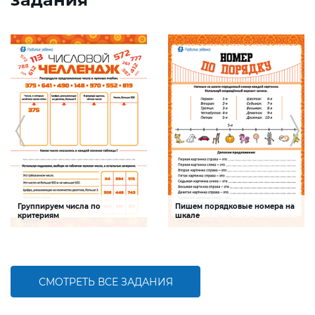
Группируем числа по
Пишем порядковые номера на
критериям
шкале
Задание будет способствовать
Задание будет способствовать
формированию математической
развитию математической и речевой
компетентности, обобщению
компетентностей детей,
знаний о составе трехзначных чисел
совершенствованию умения
работать с числами первого десятка
СМОТРЕТЬ ВСЕ ЗАДАНИЯ
БОЛЬШЕ
БОЛЬШЕ