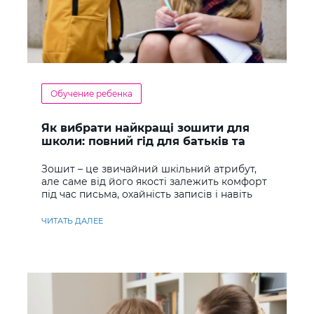
Обучение ребенка
Як вибрати найкращі зошити для
школи: повний гід для батьків та
учнів
Зошит – це звичайний шкільний атрибут,
але саме від його якості залежить комфорт
під час письма, охайність записів і навіть
ставлення до навчання
ЧИТАТЬ ДАЛЕЕ