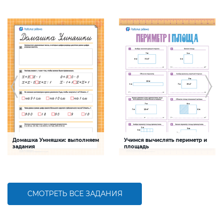
Домашка Умняшки: выполняем
Учимся вычислять периметр и
задания
площадь
Задание будет способствовать
Задание будет способствовать
формированию математической
формированию математической
компетентности детей,
компетентности детей, развитию
совершенствованию умения
умения вычислять периметр и
работать с именованными числами
площадь
СМОТРЕТЬ ВСЕ ЗАДАНИЯ
БОЛЬШЕ
БОЛЬШЕ