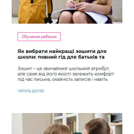
Обучение ребенка
Як вибрати найкращі зошити для
школи: повний гід для батьків та
учнів
Зошит – це звичайний шкільний атрибут,
але саме від його якості залежить комфорт
під час письма, охайність записів і навіть
ставлення до навчання
ЧИТАТЬ ДАЛЕЕ