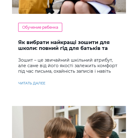
Обучение ребенка
Як вибрати найкращі зошити для
школи: повний гід для батьків та
учнів
Зошит – це звичайний шкільний атрибут,
але саме від його якості залежить комфорт
під час письма, охайність записів і навіть
ставлення до навчання
ЧИТАТЬ ДАЛЕЕ