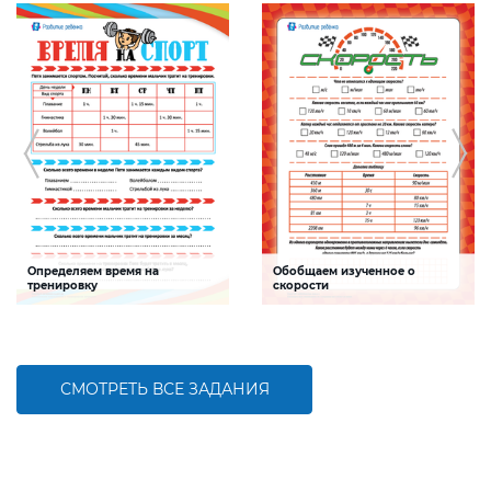
Определяем время на
Обобщаем изученное о
тренировку
скорости
Задание будет способствовать
Задание будет способствовать
формированию математической
формированию математической
компетентности, развитию умения
компетентности детей, развитию
слагать именованные числа
умения находить скорость
СМОТРЕТЬ ВСЕ ЗАДАНИЯ
БОЛЬШЕ
БОЛЬШЕ