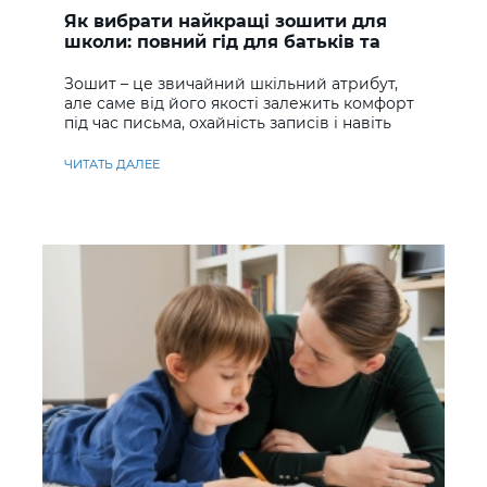
Як вибрати найкращі зошити для
школи: повний гід для батьків та
учнів
Зошит – це звичайний шкільний атрибут,
але саме від його якості залежить комфорт
під час письма, охайність записів і навіть
ставлення до навчання
ЧИТАТЬ ДАЛЕЕ