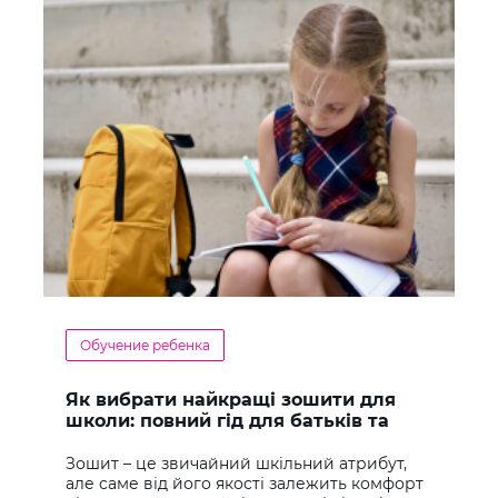
Обучение ребенка
Як вибрати найкращі зошити для
школи: повний гід для батьків та
учнів
Зошит – це звичайний шкільний атрибут,
але саме від його якості залежить комфорт