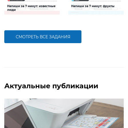
Напиши за 7 минут: известные
Напиши за 7 минут: фрукты
люди
Задание будет способствовать
Задание будет способствовать
расширению словарного запаса и
расширению словарного запаса и
активизации познавательной
активизации познавательной
деятельности детей
деятельности детей
СМОТРЕТЬ ВСЕ ЗАДАНИЯ
БОЛЬШЕ
БОЛЬШЕ
Актуальные публикации