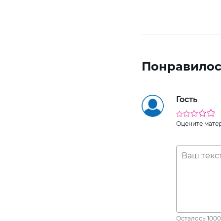
Понравилос
Гость
Оцените мате
Осталось
1000