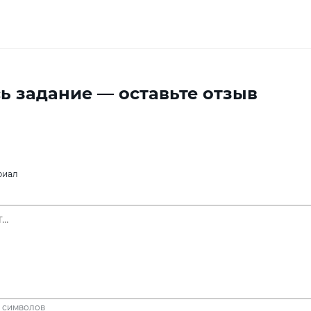
ь задание — оставьте отзыв
риал
символов