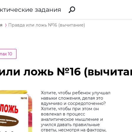
ктические задания
я
Правда или ложь №16 (вычитание)
лах 10
или ложь №16 (вычита
Хотите, чтобы ребенок улучшал
навыки сложения, делая это
вдумчиво и сосредоточенно?
Виб
Хотите, чтобы при этом он
вовлекал в процесс
дит
аналитическое мышление и
учился давать правильные
Дод
ответы, несмотря на факторы,