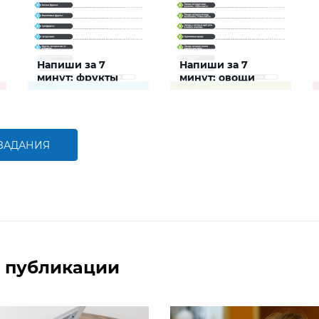
Напиши за 7
Напиши за 7
минут: фрукты
минут: овощи
Задание будет
Задание будет
способствовать
способствовать
расширению словарного
расширению словарного
запаса и активизации
запаса и активизации
познавательной
познавательной
 ЗАДАНИЯ
деятельности детей
деятельности детей
БОЛЬШЕ
БОЛЬШЕ
 публикации