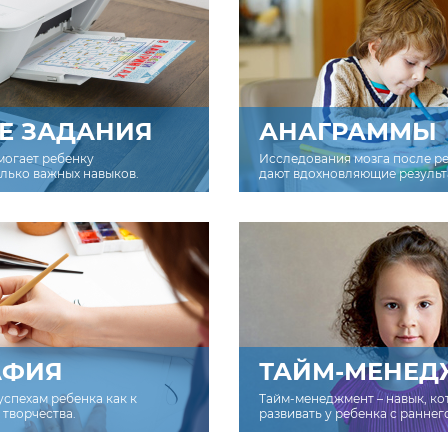
Е ЗАДАНИЯ
АНАГРАММЫ
могает ребенку
Исследования мозга после р
олько важных навыков.
дают вдохновляющие результ
АФИЯ
ТАЙМ-МЕНЕД
успехам ребенка как к
Тайм-менеджмент – навык, к
творчества.
развивать у ребенка с раннег