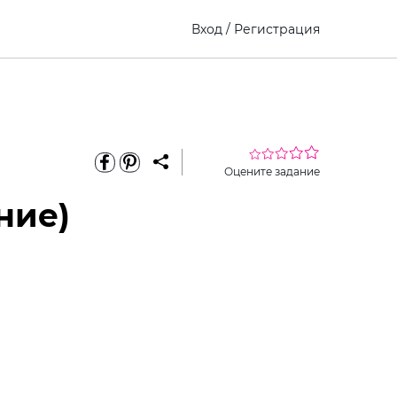
Вход
/
Регистрация
Оцените задание
ние)
еріть
Виберите
Как это
премиум
ину
ребенка
работает?
доступ
или класс
закончил
ати