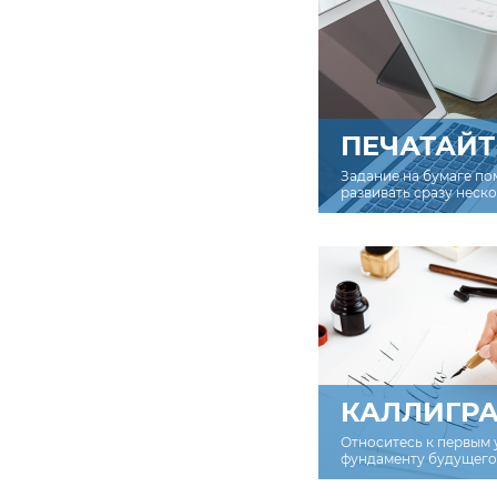
ПЕЧАТАЙТ
Задание на бумаге по
развивать сразу неск
КАЛЛИГР
Относитесь к первым 
фундаменту будущего 