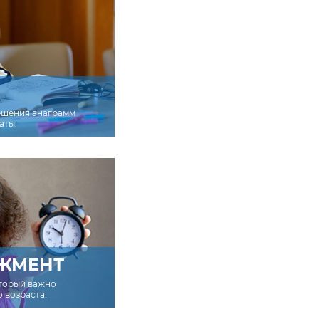
ешения анаграмм
аты.
ЖМЕНТ
оторый важно
о возраста.