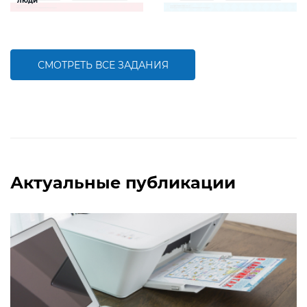
люди
Задание будет способствовать
Задание будет способствовать
расширению словарного запаса и
расширению словарного запаса и
активизации познавательной
активизации познавательной
деятельности детей
деятельности детей
СМОТРЕТЬ ВСЕ ЗАДАНИЯ
БОЛЬШЕ
БОЛЬШЕ
Актуальные публикации