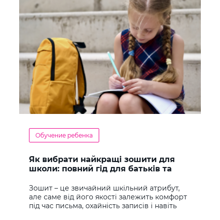
Обучение ребенка
Як вибрати найкращі зошити для
школи: повний гід для батьків та
учнів
Зошит – це звичайний шкільний атрибут,
але саме від його якості залежить комфорт
під час письма, охайність записів і навіть
ставлення до навчання