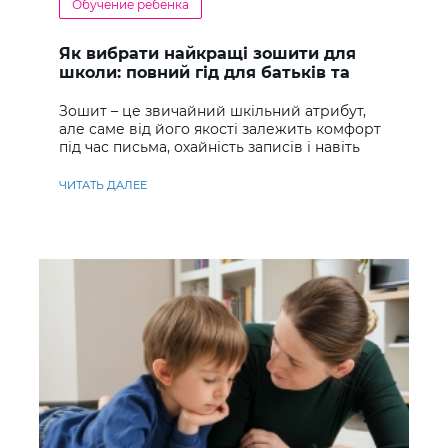
Обучение ребенка
Як вибрати найкращі зошити для
школи: повний гід для батьків та
учнів
Зошит – це звичайний шкільний атрибут,
але саме від його якості залежить комфорт
під час письма, охайність записів і навіть
ставлення до навчання
ЧИТАТЬ ДАЛЕЕ