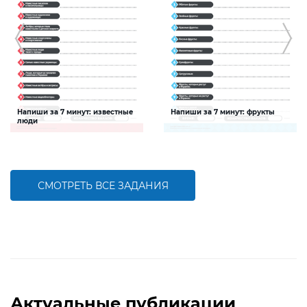
Напиши за 7 минут: известные
Напиши за 7 минут: фрукты
люди
Задание будет способствовать
Задание будет способствовать
расширению словарного запаса и
расширению словарного запаса и
активизации познавательной
активизации познавательной
деятельности детей
деятельности детей
СМОТРЕТЬ ВСЕ ЗАДАНИЯ
БОЛЬШЕ
БОЛЬШЕ
Актуальные публикации