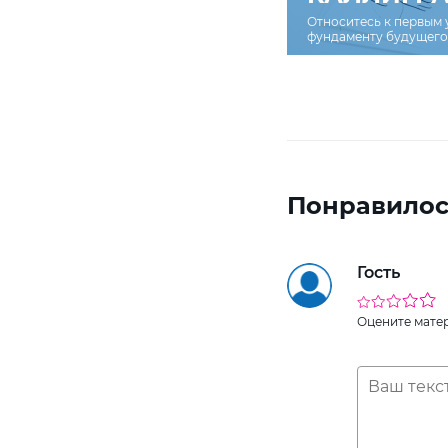
Относитесь к первым 
фундаменту будущего 
Понравилос
Гость
Оцените мате