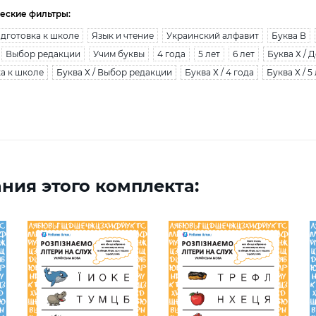
еские фильтры:
дготовка к школе
Язык и чтение
Украинский алфавит
Буква В
Выбор редакции
Учим буквы
4 года
5 лет
6 лет
Буква Х /
ка к школе
Буква Х / Выбор редакции
Буква Х / 4 года
Буква Х / 5
ния этого комплекта: