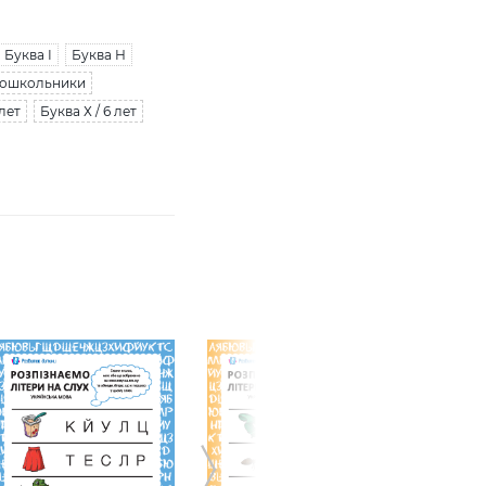
Буква І
Буква Н
 Дошкольники
 лет
Буква Х / 6 лет