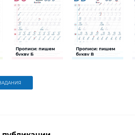
Прописи: пишем
Прописи: пишем
букву Б
букву В
Задание будет
Задание будет
способствовать
способствовать
формированию графо-
формированию графо-
моторных навыков
моторных навыков
написания буквы Б
написания буквы В
 ЗАДАНИЯ
БОЛЬШЕ
БОЛЬШЕ
 публикации