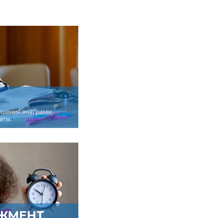
ешения анаграмм
аты.
ЖМЕНТ