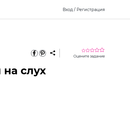
Вход
/
Регистрация
Оцените задание
 на слух
еріть
Виберите
Как это
премиум
ину
ребенка
работает?
доступ