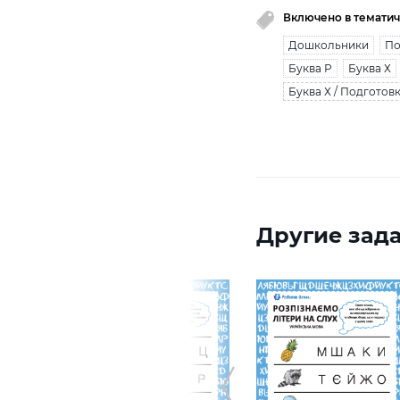
Включено в тематич
Дошкольники
По
Буква Р
Буква Х
Буква Х / Подготов
Другие зада