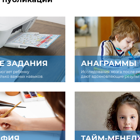
Е ЗАДАНИЯ
АНАГРАММЫ
могает ребенку
Исследования мозга после р
олько важных навыков.
дают вдохновляющие результ
АФИЯ
ТАЙМ-МЕНЕД