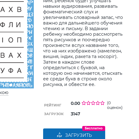
ним, ребенок будет улучшать
навыки аудирования, развивать
Дод
фонематический слух и
дитин
увеличивать словарный запас, что
важно для дальнейшего обучения
чтению и письму. В задании
ребенку необходимо рассмотреть
пять рисунков и поочередно
произнести вслух название того,
что на них изображено (хамелеон,
вишня, індик, ракета та носоріг).
Затем в каждом слове
определиться с буквой, на
которую оно начинается, отыскать
ее среди букв в строке около
рисунка, и обвести ее.
ькою
0.00
(0
РЕЙТИНГ
оценок)
3147
ЗАГРУЗОК
Бесплатно
ЗАГРУЗИТЬ