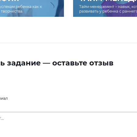
успехам ребенка как к
Тайм-менеджмент – навык, к
творчества.
развивать у ребенка с раннег
ь задание — оставьте отзыв
риал