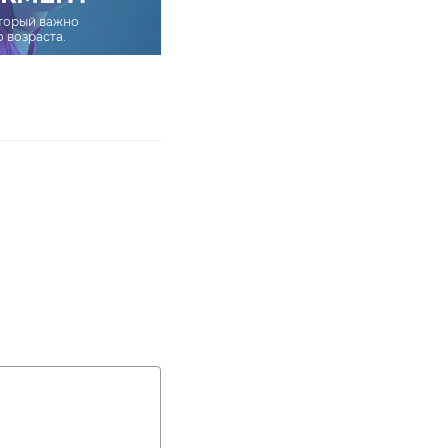
оторый важно
о возраста.