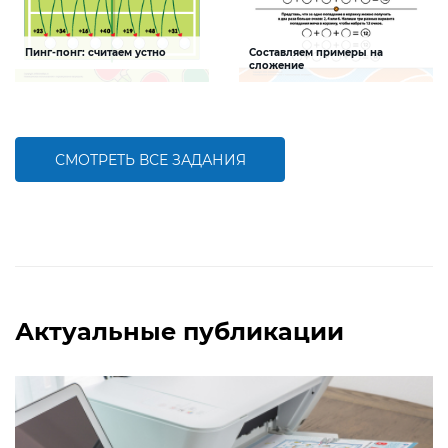
Пинг-понг: считаем устно
Составляем примеры на
сложение
Задание будет способствовать
Задание будет способствовать
формированию навыков устного
формированию математической
счета
компетентности, осознанию
взаимосвязи действий сложения и
вычитания
СМОТРЕТЬ ВСЕ ЗАДАНИЯ
БОЛЬШЕ
БОЛЬШЕ
Актуальные публикации