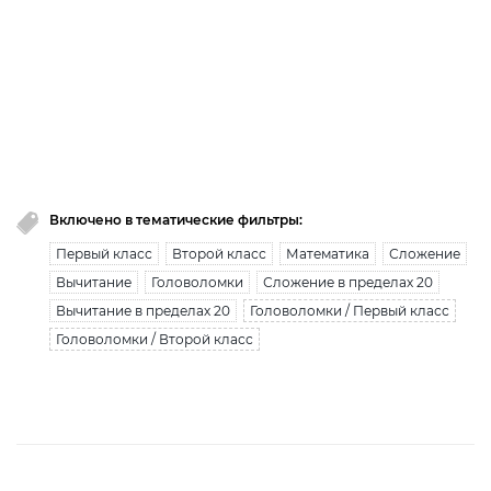
премиум доступ закончился!
Вы исчерпали лимит бесплатной загрузки. Для
загрузки получите безлимитный доступ.
узнать больше
Включено в тематические фильтры:
Первый класс
Второй класс
Математика
Сложение
Вычитание
Головоломки
Сложение в пределах 20
Вычитание в пределах 20
Головоломки / Первый класс
Головоломки / Второй класс