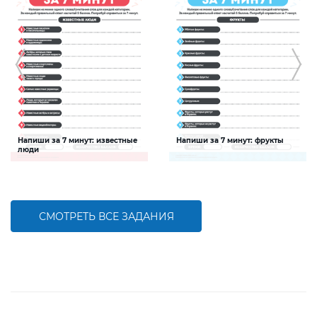
Напиши за 7 минут: известные
Напиши за 7 минут: фрукты
люди
Задание будет способствовать
Задание будет способствовать
расширению словарного запаса и
расширению словарного запаса и
активизации познавательной
активизации познавательной
деятельности детей
деятельности детей
СМОТРЕТЬ ВСЕ ЗАДАНИЯ
БОЛЬШЕ
БОЛЬШЕ