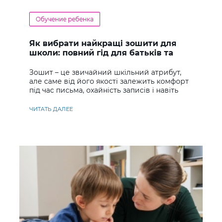
Обучение ребенка
Як вибрати найкращі зошити для
школи: повний гід для батьків та
учнів
Зошит – це звичайний шкільний атрибут,
але саме від його якості залежить комфорт
під час письма, охайність записів і навіть
ставлення до навчання
ЧИТАТЬ ДАЛЕЕ