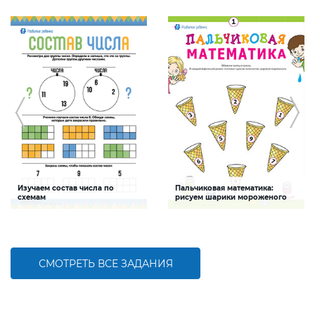
Изучаем состав числа по
Пальчиковая математика:
схемам
рисуем шарики мороженого
Задание будет способствовать
Задание будет способствовать
формированию математической
развитию мелкой моторики, умения
компетентности детей,
осуществлять счет пределах 10
закреплению навыка счета в
пределах 10
СМОТРЕТЬ ВСЕ ЗАДАНИЯ
БОЛЬШЕ
БОЛЬШЕ