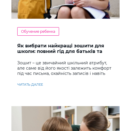
Обучение ребенка
Як вибрати найкращі зошити для
школи: повний гід для батьків та
учнів
Зошит – це звичайний шкільний атрибут,
але саме від його якості залежить комфорт
під час письма, охайність записів і навіть
ставлення до навчання
ЧИТАТЬ ДАЛЕЕ