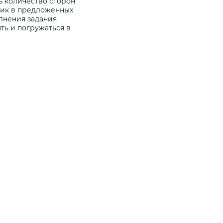
ть количество сторон
льник в предложенных
олнения задания
ть и погружаться в