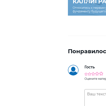
КАЛЛИГР
Относитесь к первым 
фундаменту будущего 
Понравилос
Гость
Оцените мате