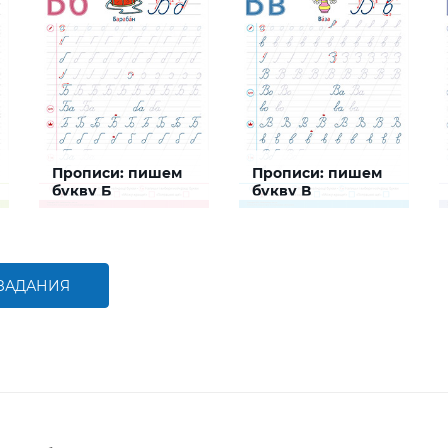
Прописи: пишем
Прописи: пишем
букву Б
букву В
Задание будет
Задание будет
способствовать
способствовать
формированию графо-
формированию графо-
моторных навыков
моторных навыков
написания буквы Б
написания буквы В
 ЗАДАНИЯ
БОЛЬШЕ
БОЛЬШЕ