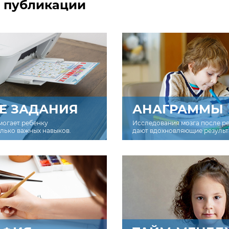
 публикации
Е ЗАДАНИЯ
АНАГРАММЫ
могает ребенку
Исследования мозга после р
олько важных навыков.
дают вдохновляющие результ