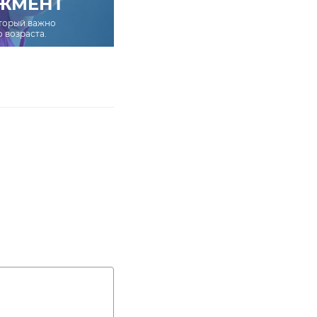
ЖМЕНТ
оторый важно
о возраста.