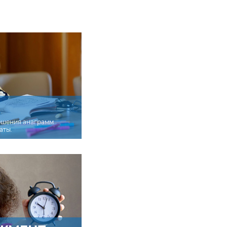
ешения анаграмм
аты.