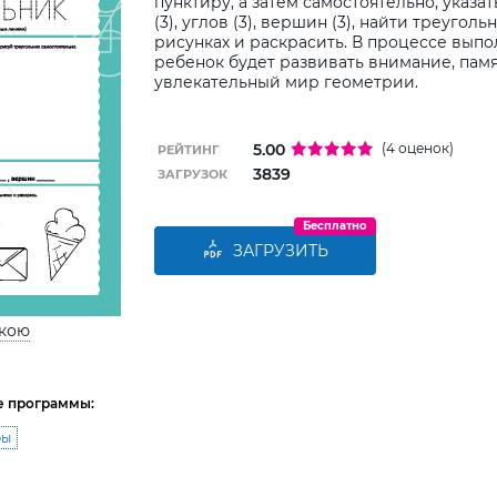
пунктиру, а затем самостоятельно, указа
(3), углов (3), вершин (3), найти треуго
рисунках и раскрасить. В процессе вып
ребенок будет развивать внимание, памя
увлекательный мир геометрии.
5.00
(4 оценок)
РЕЙТИНГ
3839
ЗАГРУЗОК
Бесплатно
ЗАГРУЗИТЬ
ькою
е программы:
ры