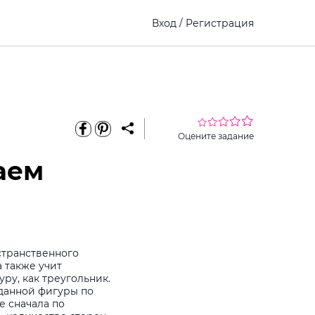
Вход
/
Регистрация
Оцените задание
аем
странственного
 также учит
ру, как треугольник.
данной фигуры по
е сначала по