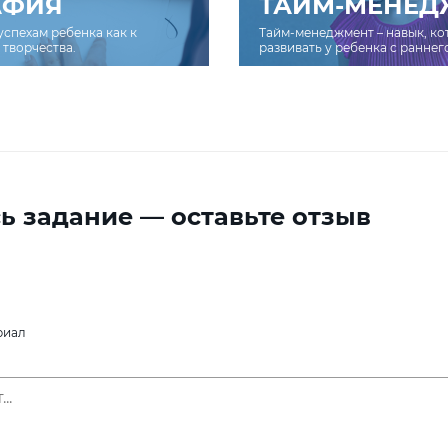
АФИЯ
ТАЙМ-МЕНЕД
успехам ребенка как к
Тайм-менеджмент – навык, к
творчества.
развивать у ребенка с раннег
ь задание — оставьте отзыв
риал