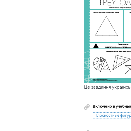
Це завдання українс
Включено в учебны
Плоскостные фигу