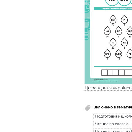
Це завдання українс
Включено в тематич
Подготовка к школ
Чтение по слогам
Чтение по слогам /