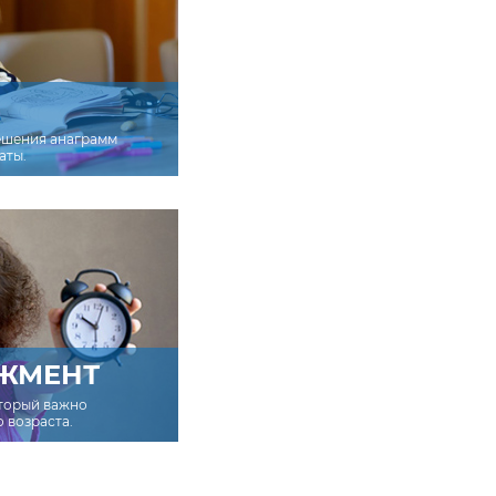
ешения анаграмм
аты.
ЖМЕНТ
оторый важно
о возраста.