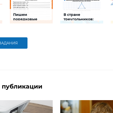
Пишем
В стране
порядковые
треугольников:
номера на шкале
развиваем логику
Задание будет
Задание будет
способствовать развитию
способствовать развитию
математической и
логического мышления
речевой компетентностей
детей,
 ЗАДАНИЯ
совершенствованию
умения работать с
БОЛЬШЕ
БОЛЬШЕ
числами первого десятка
 публикации