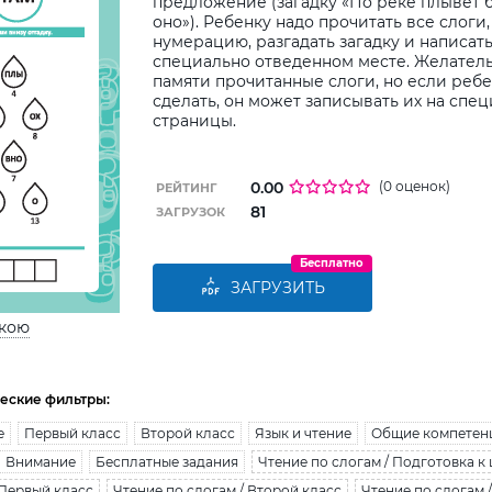
предложение (загадку «По реке плывёт 
оно»). Ребенку надо прочитать все слоги
нумерацию, разгадать загадку и написать
специально отведенном месте. Желател
памяти прочитанные слоги, но если ребе
сделать, он может записывать их на спе
страницы.
0.00
(0 оценок)
РЕЙТИНГ
81
ЗАГРУЗОК
Бесплатно
ЗАГРУЗИТЬ
ькою
еские фильтры:
е
Первый класс
Второй класс
Язык и чтение
Общие компетен
Внимание
Бесплатные задания
Чтение по слогам / Подготовка к
 Первый класс
Чтение по слогам / Второй класс
Чтение по слогам 