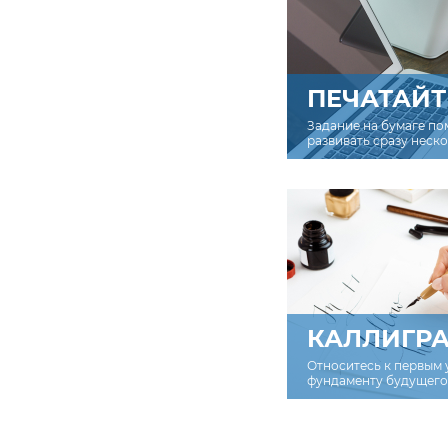
ПЕЧАТАЙТ
Задание на бумаге по
развивать сразу неск
КАЛЛИГР
Относитесь к первым 
фундаменту будущего 