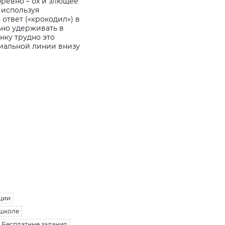
бревно – ох и злющее
, используя
 ответ («крокодил») в
ьно удерживать в
нку трудно это
циальной линии внизу
ции
 школе
/ Бесплатные задания