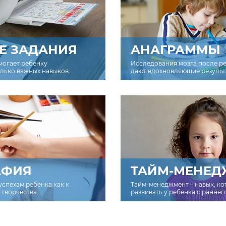
Е ЗАДАНИЯ
АНАГРАММЫ
могает ребенку
Исследования мозга после р
олько важных навыков.
дают вдохновляющие результ
АФИЯ
ТАЙМ-МЕНЕД
успехам ребенка как к
Тайм-менеджмент – навык, к
творчества.
развивать у ребенка с раннег