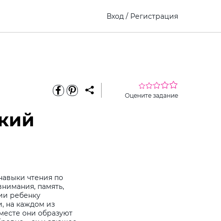
Вход
/
Регистрация
Оцените задание
ский
навыки чтения по
внимания, память,
ии ребенку
, на каждом из
вместе они образуют