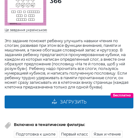
366
Це завдання українською
Это задание поможет ребенку улучшить навыки чтения по
слогам, развивая при этом все функции внимания, памяти и
мышления, а также обогащая словарный запас и кругозор. В
заданиях ребенку предлагаются пронумерованные кубики, на
каждом из которых написан определенный слог, а вместе они
образуют предложение (пословицу «На те й голова, щоб у ній
розум був»). Ребенку надо прочитать все слоги, пользуясь
нумерацией кубиков, и написать полученную пословицу. Если
ребенку трудно удерживать в памяти прочитанные слоги, он
может сразу записывать их в клеточках внизу страницы (каждая
клеточка предназначена только для одной буквы).
Бесплатно
ЗАГРУЗИТЬ
Включено в тематические фильтры:
Подготовка к школе
Первый класс
Язык и чтение