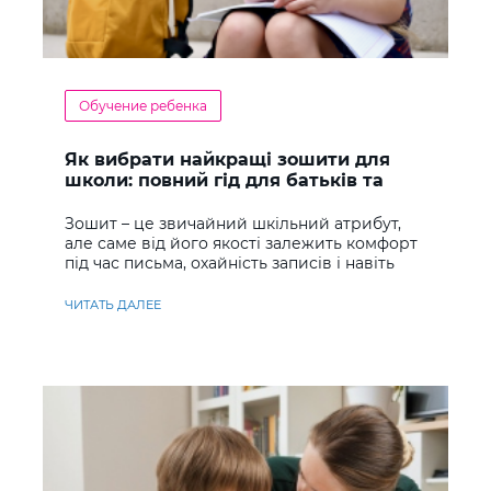
Обучение ребенка
Як вибрати найкращі зошити для
школи: повний гід для батьків та
учнів
Зошит – це звичайний шкільний атрибут,
але саме від його якості залежить комфорт
під час письма, охайність записів і навіть
ставлення до навчання
ЧИТАТЬ ДАЛЕЕ