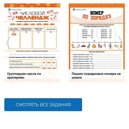
Группируем числа по
Пишем порядковые номера на
критериям
шкале
Задание будет способствовать
Задание будет способствовать
формированию математической
развитию математической и речевой
компетентности, обобщению
компетентностей детей,
знаний о составе трехзначных чисел
совершенствованию умения
работать с числами первого десятка
СМОТРЕТЬ ВСЕ ЗАДАНИЯ
БОЛЬШЕ
БОЛЬШЕ