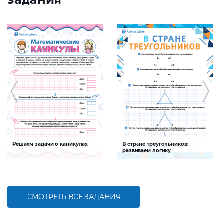
Решаем задачи о каникулах
В стране треугольников:
развиваем логику
Задание будет способствовать
Задание будет способствовать
формированию математической
развитию логического мышления
компетентности детей,
совершенствованию умения решать
задачи и пользоваться календарем
СМОТРЕТЬ ВСЕ ЗАДАНИЯ
БОЛЬШЕ
БОЛЬШЕ