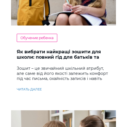
Обучение ребенка
Як вибрати найкращі зошити для
школи: повний гід для батьків та
учнів
Зошит – це звичайний шкільний атрибут,
але саме від його якості залежить комфорт
під час письма, охайність записів і навіть
ставлення до навчання
ЧИТАТЬ ДАЛЕЕ