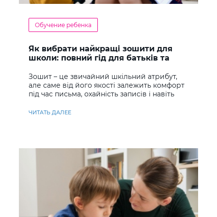
Обучение ребенка
Як вибрати найкращі зошити для
школи: повний гід для батьків та
учнів
Зошит – це звичайний шкільний атрибут,
але саме від його якості залежить комфорт
під час письма, охайність записів і навіть
ставлення до навчання
ЧИТАТЬ ДАЛЕЕ