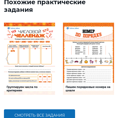
Похожие практические
задания
Группируем числа по
Пишем порядковые номера на
критериям
шкале
Задание будет способствовать
Задание будет способствовать
формированию математической
развитию математической и речевой
компетентности, обобщению
компетентностей детей,
знаний о составе трехзначных чисел
совершенствованию умения
работать с числами первого десятка
СМОТРЕТЬ ВСЕ ЗАДАНИЯ