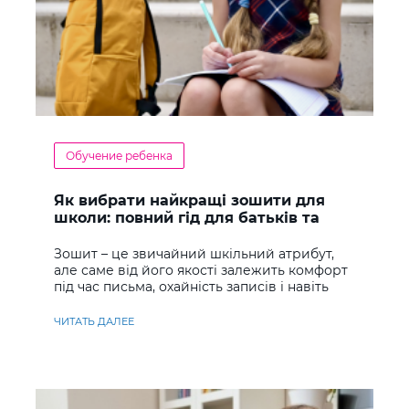
Обучение ребенка
Як вибрати найкращі зошити для
школи: повний гід для батьків та
учнів
Зошит – це звичайний шкільний атрибут,
але саме від його якості залежить комфорт
під час письма, охайність записів і навіть
ставлення до навчання
ЧИТАТЬ ДАЛЕЕ