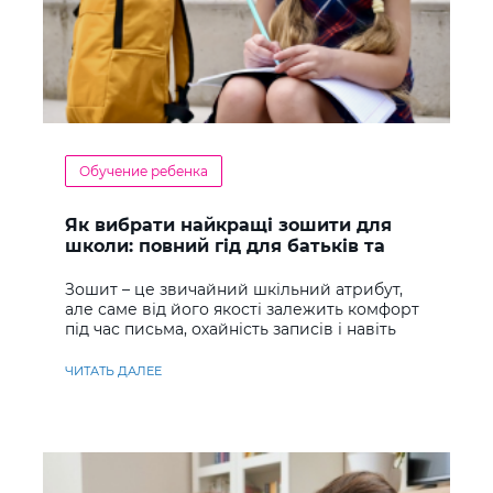
Обучение ребенка
Як вибрати найкращі зошити для
школи: повний гід для батьків та
учнів
Зошит – це звичайний шкільний атрибут,
але саме від його якості залежить комфорт
під час письма, охайність записів і навіть
ставлення до навчання
ЧИТАТЬ ДАЛЕЕ