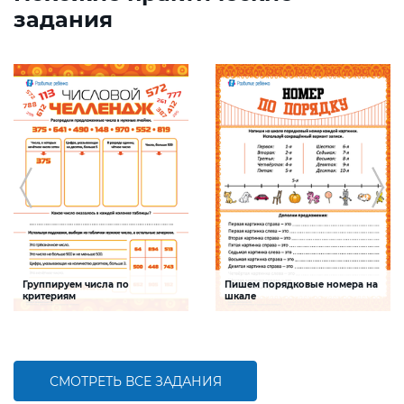
задания
Группируем числа по
Пишем порядковые номера на
критериям
шкале
Задание будет способствовать
Задание будет способствовать
формированию математической
развитию математической и речевой
компетентности, обобщению
компетентностей детей,
знаний о составе трехзначных чисел
совершенствованию умения
работать с числами первого десятка
СМОТРЕТЬ ВСЕ ЗАДАНИЯ
БОЛЬШЕ
БОЛЬШЕ